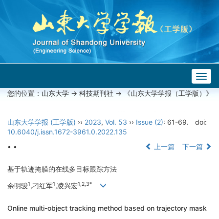
Togg
navig
您的位置：
山东大学
->
科技期刊社
-> 《山东大学学报（工学版）》
山东大学学报 (工学版)
››
2023
,
Vol. 53
››
Issue (2)
: 61-69.
doi:
10.6040/j.issn.1672-3961.0.2022.135
• •
上一篇
下一篇
基于轨迹掩膜的在线多目标跟踪方法
1
1
1,2,3*
余明骏
,刁红军
,凌兴宏
Online multi-object tracking method based on trajectory mask