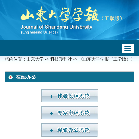
Toggl
 ->