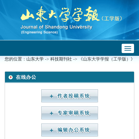
Toggl
 ->