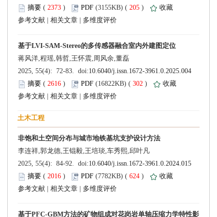
 (
 )
 205
)
 |
 |
 (
 )
 302
)
 |
 |
 (
 )
 624
)
 |
 |