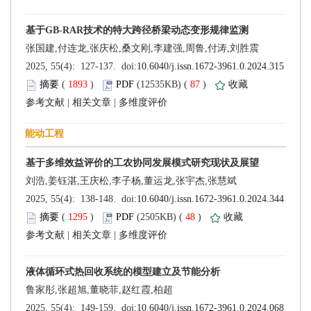
 (
 )
 87
)
 |
 |
 (
 )
 48
)
 |
 |