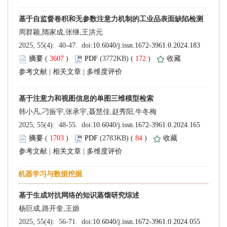
 (
 )
 172
)
 |
 |
 (
 )
 84
)
 |
 |