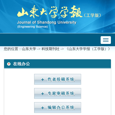
Toggl
 ->