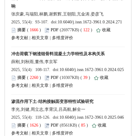
 (
 )
 122
)
 |
 |
 (
 )
 39
)
 |
 |
 (
 )
 85
)
 |
 |