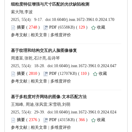
 (
 )
 129
)
 |
 |
 (
 )
 110
)
 |
 |
 (
 )
 366
)
 |
 |