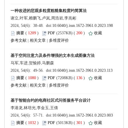
 (
 )
 200
)
 |
 |
 (
 )
 136
)
 |
 |
 (
 )
 301
)