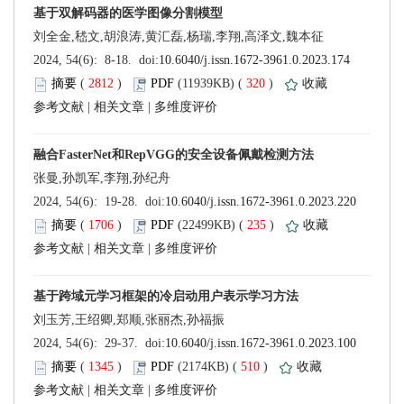
 (
 )
 320
)
 |
 |
 (
 )
 235
)
 |
 |
 (
 )
 510
)
 |
 |