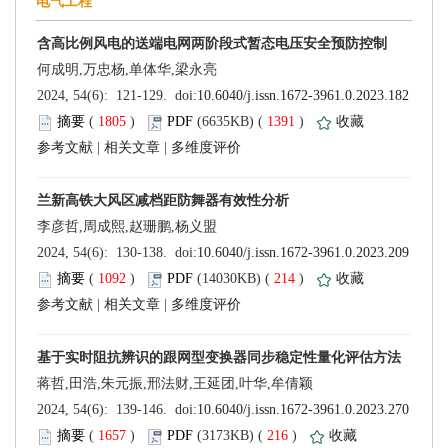
 (
 )
 1391
)
 |
 |
 (
 )
 214
)
 |
 |
 (
 )
 216
)