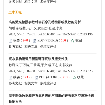
 |
 |
 (
 )
 156
)
 |
 |
 (
 )
 210
)
 |
 |