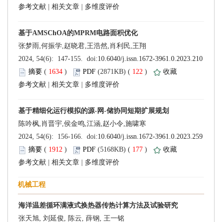
 |
 |
 (
 )
 122
)
 |
 |
 (
 )
 177
)
 |
 |