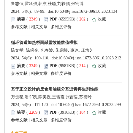
 (
 )
 202
)
 |
 |
 (
 )
 214
)
 |
 |
 (
 )
 184
)
 |
 |