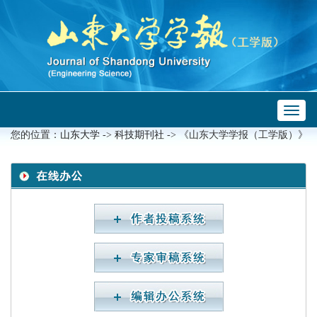
Toggl
 ->