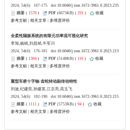
 (
 )
 291
)
 |
 |
 (
 )
 116
)
 |
 |
 (
 )
 94
)
 |
 |