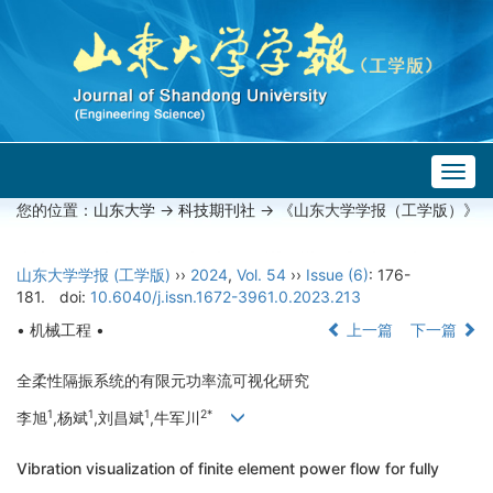
Togg
navig
您的位置：
山东大学
->
科技期刊社
-> 《山东大学学报（工学版）》
山东大学学报 (工学版)
››
2024
,
Vol. 54
››
Issue (6)
: 176-
181.
doi:
10.6040/j.issn.1672-3961.0.2023.213
• 机械工程 •
上一篇
下一篇
全柔性隔振系统的有限元功率流可视化研究
1
1
1
2*
李旭
,杨斌
,刘昌斌
,牛军川
Vibration visualization of finite element power flow for fully