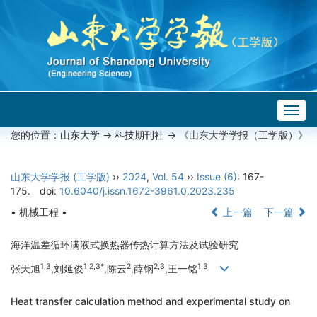
Togg
navig
您的位置：
山东大学
->
科技期刊社
-> 《山东大学学报（工学版）》
山东大学学报 (工学版)
››
2024
,
Vol. 54
››
Issue (6)
: 167-
175.
doi:
10.6040/j.issn.1672-3961.0.2023.235
• 机械工程 •
上一篇
下一篇
海洋温差循环满液式换热器传热计算方法及试验研究
1,3
1,2,3*
2
2,3
1,3
张天旭
,刘延俊
,陈云
,薛钢
,王一铭
Heat transfer calculation method and experimental study on