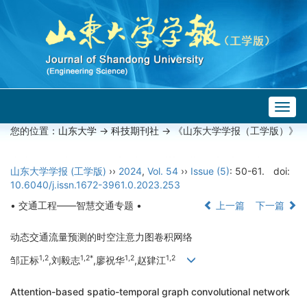
Togg
navig
您的位置：
山东大学
->
科技期刊社
-> 《山东大学学报（工学版）》
山东大学学报 (工学版)
››
2024
,
Vol. 54
››
Issue (5)
: 50-61.
doi:
10.6040/j.issn.1672-3961.0.2023.253
• 交通工程——智慧交通专题 •
上一篇
下一篇
动态交通流量预测的时空注意力图卷积网络
1,2
1,2*
1,2
1,2
邹正标
,刘毅志
,廖祝华
,赵肄江
Attention-based spatio-temporal graph convolutional network