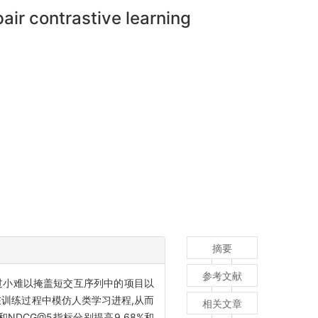
ir contrastive learning
摘要
参考文献
噪音、掩码比例过小难以掩盖短交互序列中的项目以
在训练过程中模仿人类学习进程,从而
相关文章
NDCG@5指标分别提高9.68%和