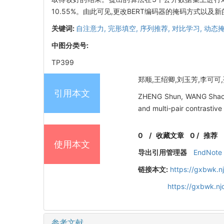
10.55%。由此可见,更改BERT编码器的掩码方式以
关键词:
自注意力,
完形填空,
序列推荐,
对比学习,
动态掩
中图分类号:
TP399
郑顺,王绍卿,刘玉芳,李可可,孙
引用本文
ZHENG Shun, WANG Shaoqi
and multi-pair contrastive
0
/
收藏文章
0
/
推荐
使用本文
导出引用管理器
EndNote
链接本文:
https://gxbwk.n
https://gxbwk.n
参考文献