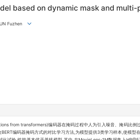
el based on dynamic mask and multi-pa
, SUN Fuzhen
epresentations from transformers)编码器在掩码过程中人为引入
BERT编码器掩码方式的对比学习方法,为模型提供3类学习样本,使模型
,性能基本优于基线模型,其中,在MovieLens-1M数据集上HR@5和