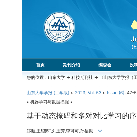
首页
期刊介绍
编委会
投
您的位置：
山东大学
->
科技期刊社
-> 《山东大学学报（
山东大学学报 (工学版)
››
2023
,
Vol. 53
››
Issue (6)
: 47-5
• 机器学习与数据挖掘 •
基于动态掩码和多对对比学习的序
*
郑顺,王绍卿
,刘玉芳,李可可,孙福振