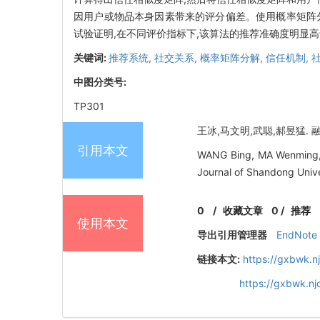
因用户或物品本身因素带来的评分偏差。使用概率矩阵
试验证明,在不同评价指标下,该算法的推荐准确度明显
关键词:
推荐系统,
社交关系,
概率矩阵分解,
信任机制,
中图分类号:
TP301
王冰,马文明,武聪,郝昱猛. 融合
引用本文
WANG Bing, MA Wenming, WU
Journal of Shandong Unive
0
/
收藏文章
0
/
推荐
使用本文
导出引用管理器
EndNote
链接本文:
https://gxbwk.n
https://gxbwk.n