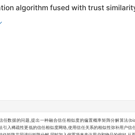
tion algorithm fused with trust similarit
,提出一种融合信任相似度的偏置概率矩阵分解算法(bias probability 
rity, TTSPMF)。该算法引入稀疏性更低的信任相似度网络,使用信任关系的相似性
信任矩阵共同进行矩阵分解,同时加入偏置项来表达用户和物品的偏好,从