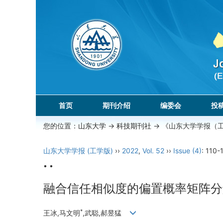
首页
期刊介绍
编委会
投
您的位置：
山东大学
->
科技期刊社
-> 《山东大学学报（
山东大学学报 (工学版)
››
2022
,
Vol. 52
››
Issue (4)
: 110-1
• •
融合信任相似度的偏置概率矩阵分
*
王冰,马文明
,武聪,郝昱猛