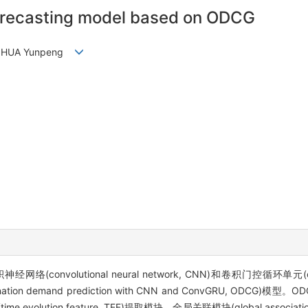
forecasting model based on ODCG
g, HUA Yunpeng
utional neural network, CNN)和卷积门控循环单元(convolutio
ation demand prediction with CNN and ConvGRU, OD
time evolution feature, TEF)提取模块、全局关联模块(global associa