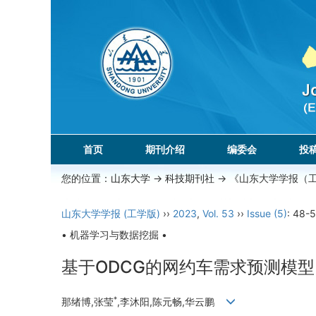
首页
期刊介绍
编委会
投
您的位置：
山东大学
->
科技期刊社
-> 《山东大学学报（
山东大学学报 (工学版)
››
2023
,
Vol. 53
››
Issue (5)
: 48-5
• 机器学习与数据挖掘 •
基于ODCG的网约车需求预测模型
*
那绪博,张莹
,李沐阳,陈元畅,华云鹏