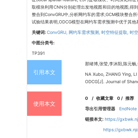
取模块利用CNN分别处理出发地视图和目的地视图,得
整合到ConvGRU中,分析网约车的需求;GCM模块
试验结果表明,ODCG模型在网约车需求预测中优于其
关键词:
ConvGRU,
网约车需求预测,
时空特征提取,
时空
中图分类号:
TP391
那绪博,张莹,李沐阳,陈元畅,华云
引用本文
NA Xubo, ZHANG Ying, LI
ODCG[J]. Journal of Shand
0
/
收藏文章
0
/
推荐
使用本文
导出引用管理器
EndNote
链接本文:
https://gxbwk.n
https://gxbwk.n