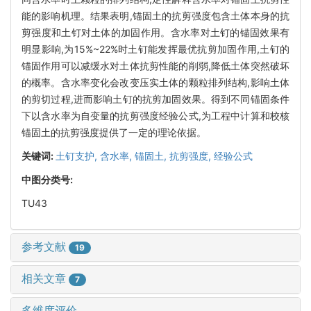
能的影响机理。结果表明,锚固土的抗剪强度包含土体本身的抗
剪强度和土钉对土体的加固作用。含水率对土钉的锚固效果有
明显影响,为15%~22%时土钉能发挥最优抗剪加固作用,土钉的
锚固作用可以减缓水对土体抗剪性能的削弱,降低土体突然破坏
的概率。含水率变化会改变压实土体的颗粒排列结构,影响土体
的剪切过程,进而影响土钉的抗剪加固效果。得到不同锚固条件
下以含水率为自变量的抗剪强度经验公式,为工程中计算和校核
锚固土的抗剪强度提供了一定的理论依据。
关键词:
土钉支护,
含水率,
锚固土,
抗剪强度,
经验公式
中图分类号:
TU43
参考文献
19
相关文章
7
多维度评价