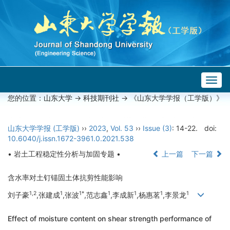
Togg
navig
您的位置：
山东大学
->
科技期刊社
-> 《山东大学学报（工学版）》
山东大学学报 (工学版)
››
2023
,
Vol. 53
››
Issue (3)
: 14-22.
doi:
10.6040/j.issn.1672-3961.0.2021.538
• 岩土工程稳定性分析与加固专题 •
上一篇
下一篇
含水率对土钉锚固土体抗剪性能影响
1,2
1
1*
1
1
1
1
刘子豪
,张建成
,张波
,范志鑫
,李成新
,杨惠茗
,李景龙
Effect of moisture content on shear strength performance of