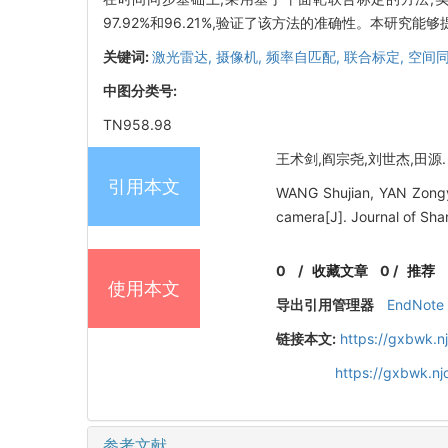
97.92%和96.21%,验证了该方法的准确性。本研
关键词:
激光雷达,
摄像机,
频率自匹配,
联合标定,
空间
中图分类号:
TN958.98
王术剑,阎宗尧,刘世杰,田源. 
引用本文
WANG Shujian, YAN Zongya
camera[J]. Journal of Sha
0
/
收藏文章
0
/
推荐
使用本文
导出引用管理器
EndNote
链接本文:
https://gxbwk.n
https://gxbwk.n
参考文献