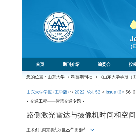
首页
期刊介绍
编委会
投
您的位置：
山东大学
->
科技期刊社
-> 《山东大学学报（
山东大学学报 (工学版)
››
2022
,
Vol. 52
››
Issue (6)
: 56-6
• 交通工程——智慧交通专题 •
路侧激光雷达与摄像机时间和空间
1
1
2*
3
王术剑
,阎宗尧
,刘世杰
,田源