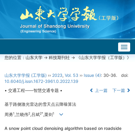
Togg
navig
您的位置：
山东大学
->
科技期刊社
-> 《山东大学学报（工学版）》
山东大学学报 (工学版)
››
2023
,
Vol. 53
››
Issue (4)
: 30-36.
doi:
10.6040/j.issn.1672-3961.0.2022.139
• 交通工程——智慧交通专题 •
上一篇
下一篇
基于路侧激光雷达的雪天点云降噪算法
1
2
2*
1
周勇
,兰晓伟
,吕斌
,栗剑
A snow point cloud denoising algorithm based on roadside