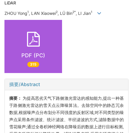
LiDAR
1
2
2*
1
ZHOU Yong
, LAN Xiaowei
, LÜ Bin
, LI Jian
PDF (PC)
315
摘要/Abstract
摘要：
为提高恶劣天气下路侧激光雷达的感知能力,提出一种基
于路侧激光雷达的雪天点云降噪算法。去除空间中的静态冗余
数据,根据噪声点分布划分不同强度的反射区域;对不同类型的噪
声点采用条件滤波、统计滤波、半径滤波的方式,滤除数据中的
雪花噪声;通过全卷积神经网络在降噪后的数据上进行目标检测,