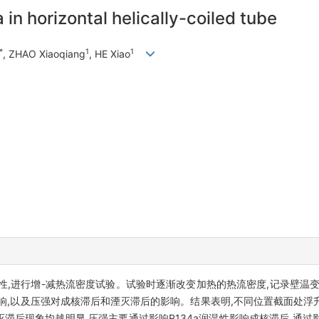
 in horizontal helically-coiled tube
*
1
1
, ZHAO Xiaoqiang
, HE Xiao
特性,进行增-减热流密度试验。试验时逐渐改变加热的热流密度,记录壁温
响,以及压强对成核滞后和湮灭滞后的影响。结果表明,不同位置截面处浮
灭滞后现象均越明显,压强主要通过影响R134a润湿性影响成核滞后,通