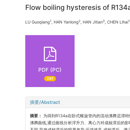
Flow boiling hysteresis of R134a
1
2
3
1
LU Guoqiang
, HAN Yanlong
, HAN Jitian
, CHEN Lihai
PDF (PC)
247
摘要/Abstract
摘要：
为得到R134a在卧式螺旋管内的流动沸腾迟滞
沸腾曲线,通过曲线分析浮升力、离心力对成核滞后的影
不同,导致成核滞后的明显差异;压强越高,成核滞后、湮