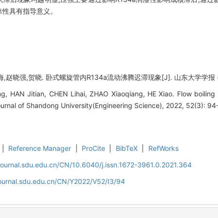
靠性具有指导意义。
晓强,贺晓. 卧式螺旋管内R134a流动沸腾迟滞现象[J]. 山东大学学报 (工学版), 
, HAN Jitian, CHEN Lihai, ZHAO Xiaoqiang, HE Xiao. Flow boiling h
Journal of Shandong University(Engineering Science), 2022, 52(3): 94
|
Reference Manager
|
ProCite
|
BibTeX
|
RefWorks
journal.sdu.edu.cn/CN/10.6040/j.issn.1672-3961.0.2021.364
journal.sdu.edu.cn/CN/Y2022/V52/I3/94