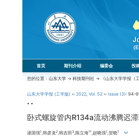
首页
期刊介绍
编委会
投
您的位置：
山东大学
->
科技期刊社
-> 《山东大学学报（
山东大学学报 (工学版)
››
2022
,
Vol. 52
››
Issue (3)
: 94-9
• •
卧式螺旋管内R134a流动沸腾迟
1
2
3
1*
1
1
逯国强
,韩彦龙
,韩吉田
,陈立海
,赵晓强
,贺晓