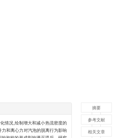
摘要
参考文献
变化情况,绘制增大和减小热流密度的
升力和离心力对汽泡的脱离行为影响
相关文章
过影响泡核的形成影响湮灭滞后。研究