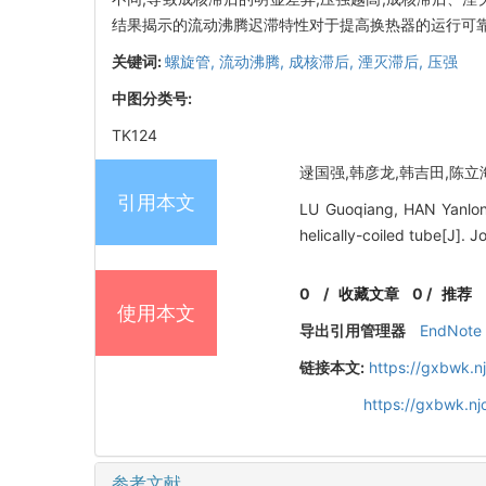
结果揭示的流动沸腾迟滞特性对于提高换热器的运行可
关键词:
螺旋管,
流动沸腾,
成核滞后,
湮灭滞后,
压强
中图分类号:
TK124
逯国强,韩彦龙,韩吉田,陈立海,赵
引用本文
LU Guoqiang, HAN Yanlong
helically-coiled tube[J]. 
0
/
收藏文章
0
/
推荐
使用本文
导出引用管理器
EndNote
链接本文:
https://gxbwk.n
https://gxbwk.n
参考文献