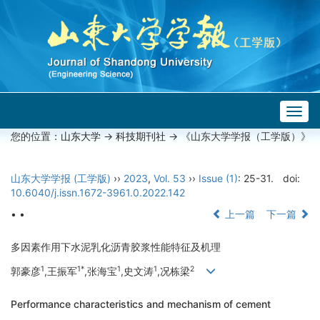
Togg
navig
您的位置：
山东大学
->
科技期刊社
-> 《山东大学学报（工学版）》
山东大学学报 (工学版)
››
2023
,
Vol. 53
››
Issue (1)
: 25-31.
doi:
10.6040/j.issn.1672-3961.0.2022.142
• •
上一篇
下一篇
多因素作用下水泥乳化沥青胶浆性能特征及机理
1
1*
1
1
2
郭豪彦
,王振军
,张海宝
,史文涛
,况栋梁
Performance characteristics and mechanism of cement