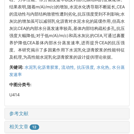
结果表明,随着
m(
A)
/m(
c)的增加,水泥水化诱导期不断延长,CEA
的流动性与内部结构致密性遭到劣化,抗压强度受到不利影响;水
灰比的增加虽可以减弱乳化沥青对水泥水化的延缓作用,但高水
灰比CEA的内部水分蒸发速率较高,基体内部结构疏松多孔,抗压
强度大幅降低;对于低
m(
A)
/m(
c)和高水灰比的CEA,可通过裹覆
养护降低CEA基体内部水分蒸发速率,进而提升CEA的抗压强
度。本研究揭示了多因素作用下水泥乳化沥青胶浆的性能特征
及机理,为高性能水泥乳化沥青胶浆的设计提供理论依据。
关键词:
水泥乳化沥青胶浆,
流动性,
抗压强度,
水化热,
水分蒸
发速率
中图分类号:
U414
参考文献
相关文章
12