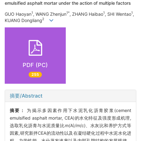
emulsified asphalt mortar under the action of multiple factors
1
1*
1
1
GUO Haoyan
, WANG Zhenjun
, ZHANG Haibao
, SHI Wentao
,
2
KUANG Dongliang
PDF (PC)
255
摘要/Abstract
摘要：
为揭示多因素作用下水泥乳化沥青胶浆(cement
emulsified asphalt mortar, CEA)的水化特征及强度形成机理,
选取乳化沥青与水泥质量比
m(
A)
/m(
c)、水灰比和养护方式等
因素,研究新拌CEA的流动性以及在凝结硬化过程中水泥水化进
程、力学性能、水分蒸发速率以及内部孔隙结构的发展规律。