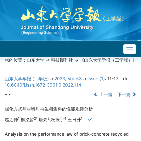
Togg
navig
您的位置：
山东大学
->
科技期刊社
-> 《山东大学学报（工学版）》
山东大学学报 (工学版)
››
2023
,
Vol. 53
››
Issue (1)
: 11-17.
doi:
10.6040/j.issn.1672-3961.0.2022.114
• •
上一篇
下一篇
强化方式与材料对再生粗集料的性能规律分析
1
2*
3
4
1
赵之仲
,柳泓哲
,唐亮
,杨振宇
,王日升
Analysis on the performance law of brick-concrete recycled