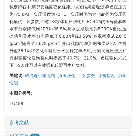
稳定碎石中,研究其强度变化规律。试验结果发现:选择负压压力
为-75 kPa、负压温度为70 ℃、负压时间为14 min作为负压强
化最优工艺参数;经过T-S浆体负压强化后,BCRCA的压碎值和吸
水率分别降低到27.3%和6.8%,与水泥浆浸泡的BCRCA相比,压
碎值和吸水率分别降低了6.83%和23.59%,表观密度从2.615
3
3
g/cm
提高至2.678 g/cm
,开口孔隙的灌入饱和度从22.5%提
升至35.1%;将强化骨料用于水泥稳定碎石时,无侧限抗压强度和
劈裂强度较浸泡强化时提高了40.7%、22.9%。负压强化方式
下T-S浆体可以有效强化砖混再生粗集料。
关键词:
砖混再生粗骨料,
负压强化,
工艺参数,
评价指标,
力学
性能
中图分类号:
TU458
参考文献
相关文章