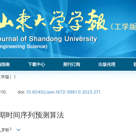
稿指南
下载中心
期刊订阅
出版伦理
工学版）》
110.
doi:
10.6040/j.issn.1672-3961.0.2023.271
邦长期时间序列预测算法
2
,罗昕