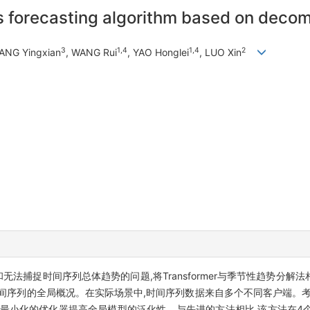
es forecasting algorithm based on dec
3
1,4
1,4
2
ANG Yingxian
, WANG Rui
, YAO Honglei
, LUO Xin
和无法捕捉时间序列总体趋势的问题,将Transformer与季节性趋势分解法相结
间序列的全局概况。在实际场景中,时间序列数据来自多个不同客户端。考
知最小化的优化器提高全局模型的泛化性。与先进的方法相比,该方法在4