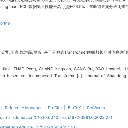
onsuming load, ECL)数据集上性能最高可提升26.9%。试验结果充
former
英贤,王睿,姚洪磊,罗昕. 基于分解式Transformer的联邦长期时间序列预测
IU Jiale, ZHAO Peng, CHANG Yingxian, WANG Rui, YAO Honglei, LU
ithm based on decomposed Transformer[J]. Journal of Shandong U
|
Reference Manager
|
ProCite
|
BibTeX
|
RefWorks
journal.sdu.edu.cn/CN/10.6040/j.issn.1672-3961.0.2023.271
journal.sdu.edu.cn/CN/Y2024/V54/I5/101