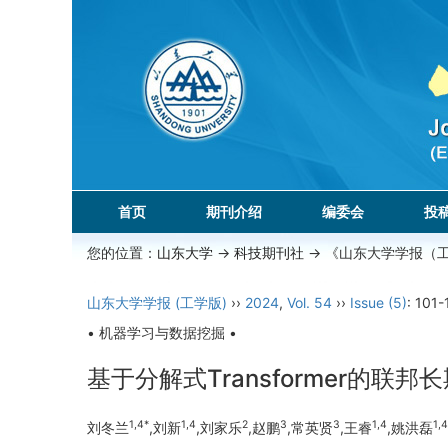
首页
期刊介绍
编委会
投
您的位置：
山东大学
->
科技期刊社
-> 《山东大学学报（
山东大学学报 (工学版)
››
2024
,
Vol. 54
››
Issue (5)
: 101-
• 机器学习与数据挖掘 •
基于分解式Transformer的联
1,4*
1,4
2
3
3
1,4
1,4
刘冬兰
,刘新
,刘家乐
,赵鹏
,常英贤
,王睿
,姚洪磊