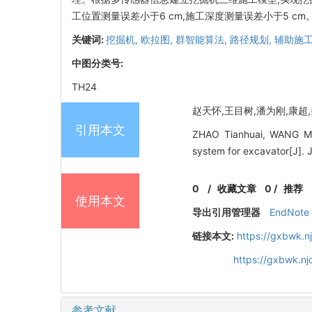
工位置测量误差小于6 cm,施工深度测量误差小于5 
关键词:
挖掘机,
欧拉图,
群智能算法,
路径规划,
辅助施工
中图分类号:
TH24
赵天怀,王目树,潘为刚,康超,秦石
引用本文
ZHAO Tianhuai, WANG Mus
system for excavator[J]. 
0
/
收藏文章
0
/
推荐
使用本文
导出引用管理器
EndNote
链接本文:
https://gxbwk.n
https://gxbwk.n
参考文献