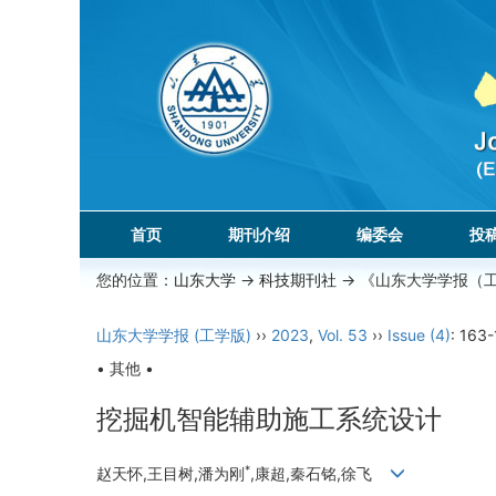
首页
期刊介绍
编委会
投
您的位置：
山东大学
->
科技期刊社
-> 《山东大学学报（
山东大学学报 (工学版)
››
2023
,
Vol. 53
››
Issue (4)
: 163-
• 其他 •
挖掘机智能辅助施工系统设计
*
赵天怀,王目树,潘为刚
,康超,秦石铭,徐飞