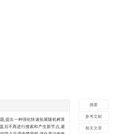
摘要
参考文献
冗余等问题,提出一种强化快速拓展随机树算
域进行覆盖,覆盖后不再进行搜索和产生新节点,避
相关文章
末端节点采用贪婪思想,强化算法收敛