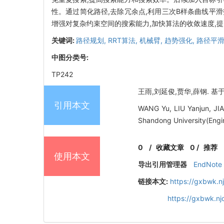
性。通过简化路径,去除冗余点,利用三次B样条曲线平滑拐
增强对复杂约束空间的搜索能力,加快算法的收敛速度,
关键词:
路径规划,
RRT算法,
机械臂,
趋势强化,
路径平
中图分类号:
TP242
王雨,刘延俊,贾华,薛钢. 基于强
引用本文
WANG Yu, LIU Yanjun, JIA
Shandong University(Engin
0
/
收藏文章
0
/
推荐
使用本文
导出引用管理器
EndNote
链接本文:
https://gxbwk.n
https://gxbwk.n