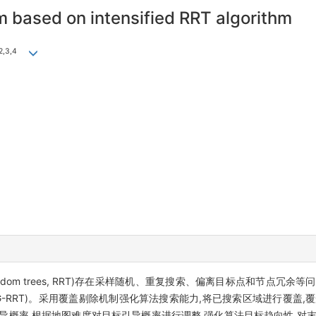
m based on intensified RRT algorithm
2,3,4
ng random trees, RRT)存在采样随机、重复搜索、偏离目标点和节点
 random trees, IG-RRT)。采用覆盖剔除机制强化算法搜索能力,将已搜索区
导概率,根据地图难度对目标引导概率进行调整,强化算法目标趋向性,对