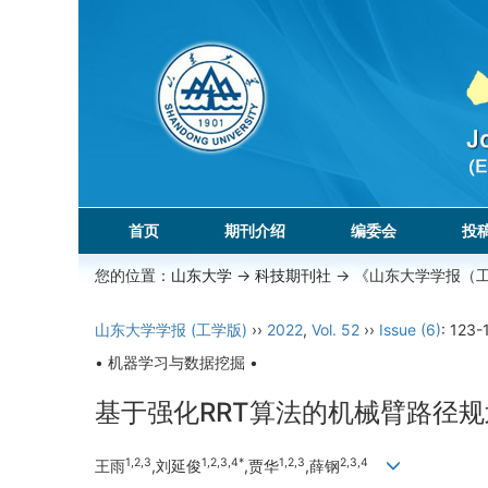
首页
期刊介绍
编委会
投
您的位置：
山东大学
->
科技期刊社
-> 《山东大学学报（
山东大学学报 (工学版)
››
2022
,
Vol. 52
››
Issue (6)
: 123-
• 机器学习与数据挖掘 •
基于强化RRT算法的机械臂路径规
1,2,3
1,2,3,4*
1,2,3
2,3,4
王雨
,刘延俊
,贾华
,薛钢