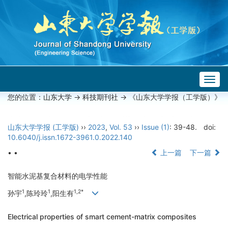
Togg
navig
您的位置：
山东大学
->
科技期刊社
-> 《山东大学学报（工学版）》
山东大学学报 (工学版)
››
2023
,
Vol. 53
››
Issue (1)
: 39-48.
doi:
10.6040/j.issn.1672-3961.0.2022.140
• •
上一篇
下一篇
智能水泥基复合材料的电学性能
1
1
1,2*
孙宇
,陈玲玲
,阳生有
Electrical properties of smart cement-matrix composites