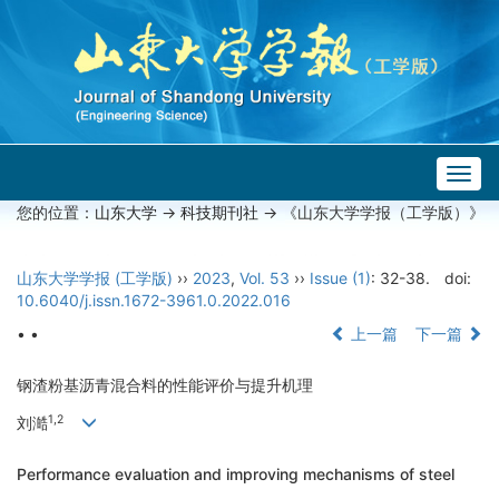
Togg
navig
您的位置：
山东大学
->
科技期刊社
-> 《山东大学学报（工学版）》
山东大学学报 (工学版)
››
2023
,
Vol. 53
››
Issue (1)
: 32-38.
doi:
10.6040/j.issn.1672-3961.0.2022.016
• •
上一篇
下一篇
钢渣粉基沥青混合料的性能评价与提升机理
1,2
刘澔
Performance evaluation and improving mechanisms of steel