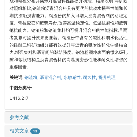
貌和粒径分布并揭示对混合料性能提升机理。结果表明:与矿粉
对照组相比,钢渣粉沥青混合料具有更优的抗动水损害性能和长
期抗冻融损害能力。钢渣粉的加入可增大沥青混合料的动稳定
度、弯拉应变和疲劳寿命,改善高温稳定性、低温抗裂性和疲劳
抵抗能力。钢渣粉和钢渣集料均可提升混合料的性能指标,且两
者复掺时提升效果更显著。钢渣粉中含有的碱性和弱水化活性
的硅酸二钙矿物组分能有效提升与沥青的吸附性和化学键结合
力,增强集料和沥青间的黏结强度。钢渣粉颗粒表面的微米级孔
隙和絮状结构是沥青混合料的高温抗变形性能和耐久性增强的
重要因素。
关键词:
钢渣粉,
沥青混合料,
水敏感性,
耐久性,
提升机理
中图分类号:
U416.217
参考文献
相关文章
13