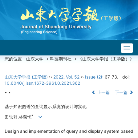
Togg
navig
您的位置：
山东大学
->
科技期刊社
-> 《山东大学学报（工学版）》
山东大学学报 (工学版)
››
2022
,
Vol. 52
››
Issue (2)
: 67-73.
doi:
10.6040/j.issn.1672-3961.0.2021.362
• •
上一篇
下一篇
基于知识图谱的查询显示系统的设计与实现
*
田轶群,林荣恒
Design and implementation of query and display system based