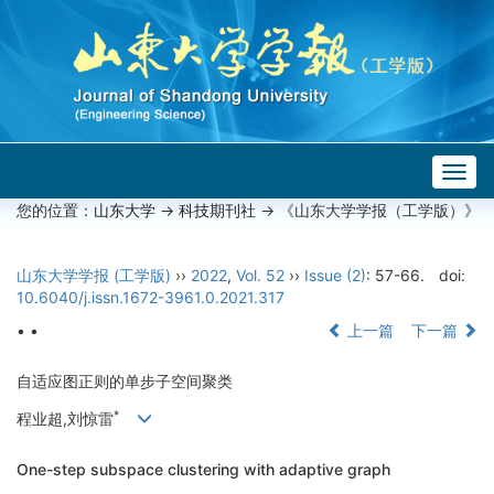
Togg
navig
您的位置：
山东大学
->
科技期刊社
-> 《山东大学学报（工学版）》
山东大学学报 (工学版)
››
2022
,
Vol. 52
››
Issue (2)
: 57-66.
doi:
10.6040/j.issn.1672-3961.0.2021.317
• •
上一篇
下一篇
自适应图正则的单步子空间聚类
*
程业超,刘惊雷
One-step subspace clustering with adaptive graph