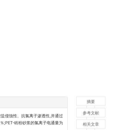
摘要
参考文献
率、抗硫酸盐侵蚀性、抗氯离子渗透性,并通过
％;PET-砖粉砂浆的氯离子电通量为
相关文章