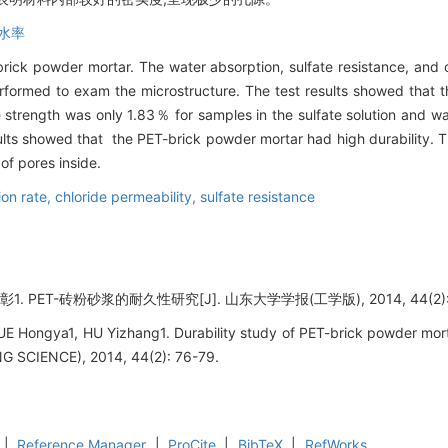
水率
ick powder mortar. The water absorption, sulfate resistance, and ch
rformed to exam the microstructure. The test results showed that
e strength was only 1.83％ for samples in the sulfate solution and w
sults showed that the PET-brick powder mortar had high durability. T
of pores inside.
ion rate,
chloride permeability,
sulfate resistance
. PET-砖粉砂浆的耐久性研究[J]. 山东大学学报(工学版), 2014, 44(2): 
UE Hongya1, HU Yizhang1. Durability study of PET-brick powder 
 SCIENCE), 2014, 44(2): 76-79.
|
Reference Manager
|
ProCite
|
BibTeX
|
RefWorks