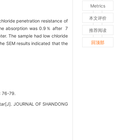
Metrics
本文评价
loride penetration resistance of
 the absorption was 0.9％ after 7
推荐阅读
ater. The sample had low chloride
回顶部
he SEM results indicated that the
76-79.
mortar[J]. JOURNAL OF SHANDONG