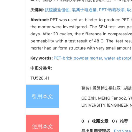
关键词:
抗硫酸盐侵蚀,
氯离子电通量,
PET-砖粉砂浆,
吸
Abstract:
PET was used as binder to produce PET-br
the mortar were investigated. The SEM test was pe
days. After 20 cycles, the difference in compressiv
permeability with a test result of 48 C. The test re
mortar had uniform structure with very small amount 
Key words:
PET-brick powder mortar,
water absorpt
中图分类号:
TU528.41
葛智1,孟繁博2,岳红亚1,胡益彰1
引用本文
GE Zhi1, MENG Fanbo2, Y
UNIVERSITY (ENGINEERING
0
/
收藏文章
0
/
推荐
使用本文
导出引用管理器
EndNote