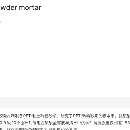
powder mortar
thalate)作为胶凝材料制备PET-黏土砖粉砂浆。研究了PET-砖粉砂浆的吸水
.9％;20个循环后浸泡在硫酸盐溶液与清水中的试件抗压强度仅相差1.83
果表明材料内部较好的密实度,呈现极少的孔隙。