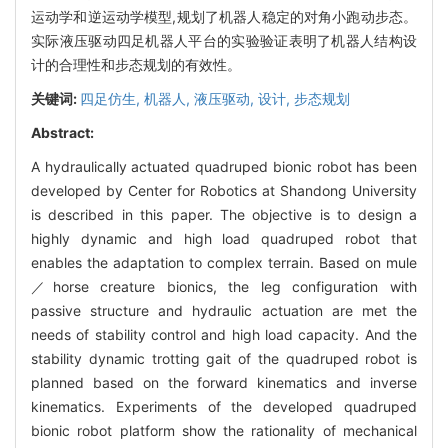
运动学和逆运动学模型,规划了机器人稳定的对角小跑动步态。
实际液压驱动四足机器人平台的实验验证表明了机器人结构设
计的合理性和步态规划的有效性。
关键词:
四足仿生,
机器人,
液压驱动,
设计,
步态规划
Abstract:
A hydraulically actuated quadruped bionic robot has been
developed by Center for Robotics at Shandong University
is described in this paper. The objective is to design a
highly dynamic and high load quadruped robot that
enables the adaptation to complex terrain. Based on mule
／horse creature bionics, the leg configuration with
passive structure and hydraulic actuation are met the
needs of stability control and high load capacity. And the
stability dynamic trotting gait of the quadruped robot is
planned based on the forward kinematics and inverse
kinematics. Experiments of the developed quadruped
bionic robot platform show the rationality of mechanical