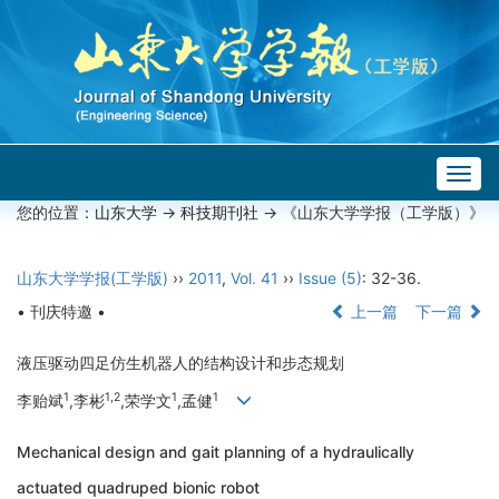
Togg
navig
您的位置：
山东大学
->
科技期刊社
-> 《山东大学学报（工学版）》
山东大学学报(工学版)
››
2011
,
Vol. 41
››
Issue (5)
: 32-36.
• 刊庆特邀 •
上一篇
下一篇
液压驱动四足仿生机器人的结构设计和步态规划
1
1,2
1
1
李贻斌
,李彬
,荣学文
,孟健
Mechanical design and gait planning of a hydraulically
actuated quadruped bionic robot