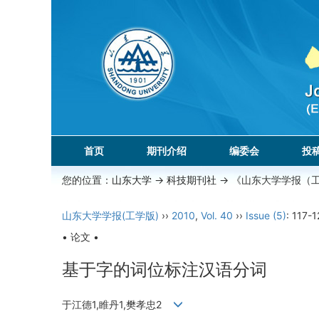
首页
期刊介绍
编委会
投
您的位置：
山东大学
->
科技期刊社
-> 《山东大学学报（
山东大学学报(工学版)
››
2010
,
Vol. 40
››
Issue (5)
: 117-1
• 论文 •
基于字的词位标注汉语分词
于江德1,睢丹1,樊孝忠2