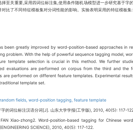
择至关重要,采用四词位标注集,使用条件随机场模型进一步研究基于字的
,并对比了不同特征模板集对分词性能的影响。实验表明采用的特征模板集:T
 been greatly improved by word-position-based approaches in rec
ing problem. With the help of powerful sequence tagging model, wo
ure template selection is crucial in this method. We further studi
sed evaluations are performed on corpus from the third and the f
are performed on different feature templates. Experimental result
raditional template set.
 random fields,
word-position tagging,
feature template
的词位标注汉语分词[J]. 山东大学学报(工学版), 2010, 40(5): 117-122
 FAN Xiao-zhong2. Word-position-based tagging for Chinese wo
NGINEERING SCIENCE), 2010, 40(5): 117-122.