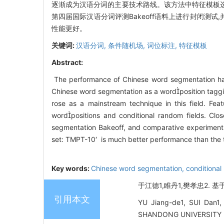
逐渐成为汉语分词的主要技术路线。该方法中特征模板选
第四届国际汉语分词评测Bakeoff语料上进行封闭测试
性能更好。
关键词:
汉语分词,
条件随机场,
词位标注,
特征模板
Abstract:
The performance of Chinese word segmentation has
Chinese word segmentation as a wordposition tagg
rose as a mainstream technique in this field. Feat
wordpositions and conditional random fields. Clo
segmentation Bakeoff, and comparative experiments 
set: TMPT-10′ is much better performance than the t
Key words:
Chinese word segmentation,
conditional
于江德1,睢丹1,樊孝忠2. 基于字
引用本文
YU Jiang-de1, SUI Dan1,
SHANDONG UNIVERSITY (E