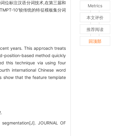
词位标注汉语分词技术,在第三届和
Metrics
MPT-10′较传统的特征模板集分词
本文评价
推荐阅读
回顶部
ent years. This approach treats
rd-position-based method quickly
ed this technique via using four
ourth international Chinese word
s show that the feature template
.
rd segmentation[J]. JOURNAL OF