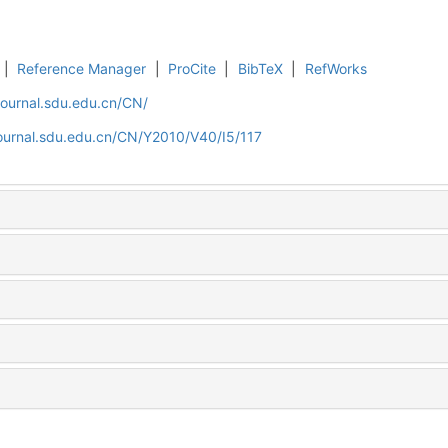
|
Reference Manager
|
ProCite
|
BibTeX
|
RefWorks
journal.sdu.edu.cn/CN/
journal.sdu.edu.cn/CN/Y2010/V40/I5/117