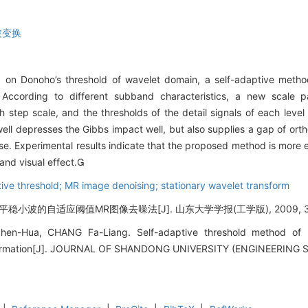
波变换
 on Donoho’s threshold of wavelet domain, a self-adaptive meth
 According to different subband characteristics, a new scale 
 step scale, and the thresholds of the detail signals of each leve
ll depresses the Gibbs impact well, but also supplies a gap of ort
se. Experimental results indicate that the proposed method is more e
and visual effect.
tive threshold; MR image denoising; stationary wavelet transform
稳小波的自适应阈值MR图像去噪法[J]. 山东大学学报(工学版), 2009, 39(5
hen-Hua, CHANG Fa-Liang. Self-adaptive threshold method of
sformation[J]. JOURNAL OF SHANDONG UNIVERSITY (ENGINEERING SC