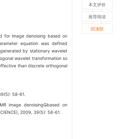
本文评价
推荐阅读
回顶部
od for image denoising based on
parameter equation was defined
l generated by stationary wavelet
hogonal wavelet transformation so
ffective than discrete orthogonal
): 58-61.
 MR image denoisingbased on
IENCE), 2009, 39(5): 58-61.