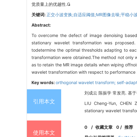
觉质量上的优越性.
关键词:
正交小波变换;自适应阈值;MR图像去噪;平稳小
Abstract:
To overcome the defect of image denoising based
stationary wavelet transformation was proposed.
todetermine the optimal thresholds adapting to each
transformation were obtained.The method not only we
as to retain the MR image details when wiping offnoi
wavelet transformation with respect to performance 
Key words:
orthogonal wavelet transform; self-adap
刘成云 陈振学 常发亮. 基于平
引用本文
LIU Cheng-Yun, CHEN Z
stationary wavelet tran
0
/
收藏文章
0
/
推荐
使用本文