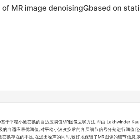
 of MR image denoisingbased on stati
于平稳小波变换的自适应阈值MR图像去噪方法,即由 Lakhwinder K
度级的自适应最优阈值,对平稳小波变换后的各层细节信号分别进行阈值化
正交小波变换存在的不足,在滤出噪声的同时,较好地保留了MR图像的细节信