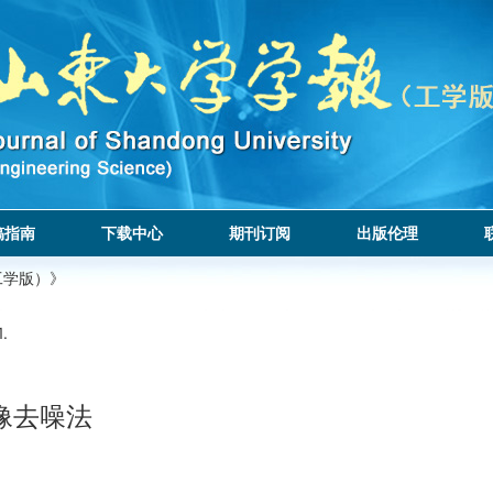
稿指南
下载中心
期刊订阅
出版伦理
工学版）》
1.
像去噪法