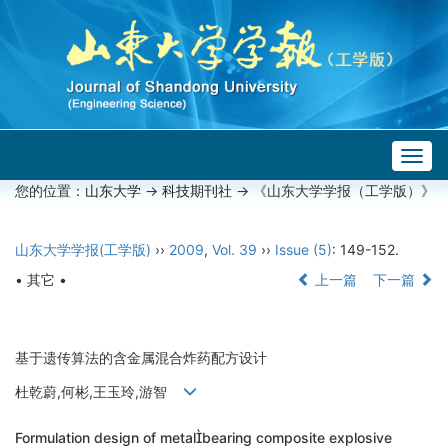
Togg
navig
您的位置：
山东大学
->
科技期刊社
-> 《山东大学学报（工学版）》
山东大学学报(工学版)
››
2009
,
Vol. 39
››
Issue (5)
: 149-152.
• 其它 •
上一篇
下一篇
基于遗传算法的含金属混合炸药配方设计
杜乾蔚,何彬,王玉玲,游智
Formulation design of metalbearing composite explosive