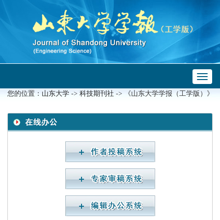
Toggl
 ->