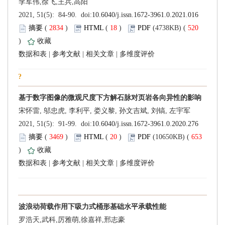
 (
 )
 18
)
 520
)
 |
 |
 |
 (
 )
 20
)
 653
)
 |
 |
 |