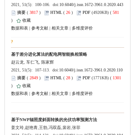
 (
 )
 26
)
 581
)
 |
 |
 |
 (
 )
 28
)
 1301
)
 |
 |
 |