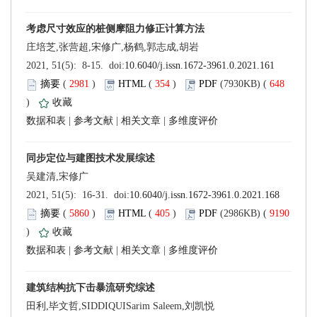
 (
 )
 354
)
 648
)
 |
 |
 |
 (
 )
 405
)
 9190
)
 |
 |
 |