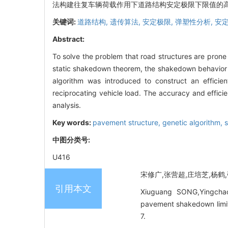
法构建往复车辆荷载作用下道路结构安定极限下限值的高
关键词:
道路结构,
遗传算法,
安定极限,
弹塑性分析,
安
Abstract:
To solve the problem that road structures are prone 
static shakedown theorem, the shakedown behavior o
algorithm was introduced to construct an efficien
reciprocating vehicle load. The accuracy and effic
analysis.
Key words:
pavement structure,
genetic algorithm,
中图分类号:
U416
宋修广,张营超,庄培芝,杨鹤,张
引用本文
Xiuguang SONG,Yingcha
pavement shakedown limit 
7.