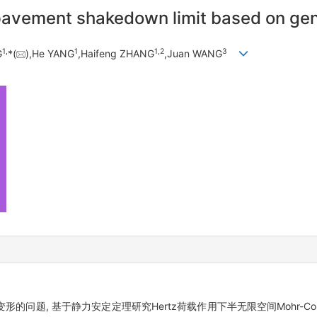
pavement shakedown limit based on gen
1,
1
1,
2
3
G
*(
),He YANG
,Haifeng ZHANG
,Juan WANG
题, 基于静力安定定理研究Hertz荷载作用下半无限空间Mohr-Cou