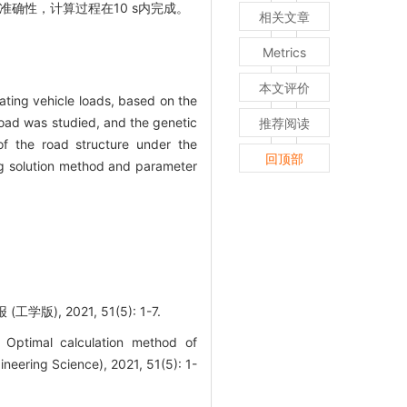
确性，计算过程在10 s内完成。
相关文章
Metrics
本文评价
ating vehicle loads, based on the
oad was studied, and the genetic
推荐阅读
of the road structure under the
回顶部
ng solution method and parameter
 2021, 51(5): 1-7.
ptimal calculation method of
neering Science), 2021, 51(5): 1-