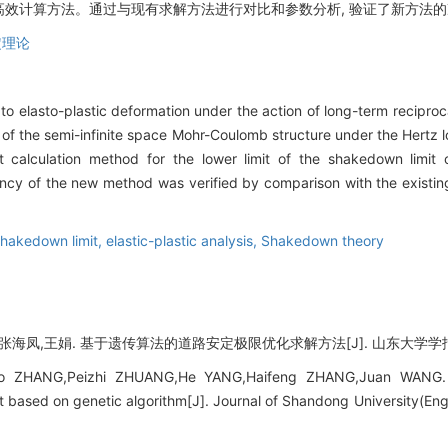
效计算方法。通过与现有求解方法进行对比和参数分析, 验证了新方法的准
定理论
to elasto-plastic deformation under the action of long-term reciproc
f the semi-infinite space Mohr-Coulomb structure under the Hertz l
t calculation method for the lower limit of the shakedown limit 
iency of the new method was verified by comparison with the existi
shakedown limit,
elastic-plastic analysis,
Shakedown theory
海凤,王娟. 基于遗传算法的道路安定极限优化求解方法[J]. 山东大学学报 (工学版),
o ZHANG,Peizhi ZHUANG,He YANG,Haifeng ZHANG,Juan WANG. O
based on genetic algorithm[J]. Journal of Shandong University(Engi