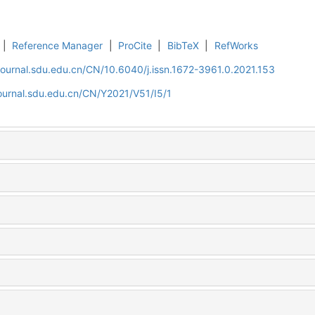
|
Reference Manager
|
ProCite
|
BibTeX
|
RefWorks
journal.sdu.edu.cn/CN/10.6040/j.issn.1672-3961.0.2021.153
ournal.sdu.edu.cn/CN/Y2021/V51/I5/1