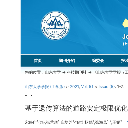
首页
期刊介绍
编委会
投
您的位置：
山东大学
->
科技期刊社
-> 《山东大学学报（
山东大学学报 (工学版)
››
2021
,
Vol. 51
››
Issue (5)
: 1-7.
• •
基于遗传算法的道路安定极限优化
1
1
1,
1
1,
2
3
宋修广
(
),张营超
,庄培芝
*(
),杨鹤
,张海凤
,王娟