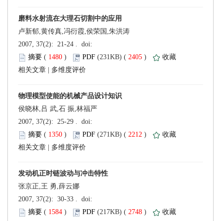
卢新郁,黄传真,冯衍霞,侯荣国,朱洪涛
 (
 )
 2405
)
 |
侯晓林,吕 武,石 振,林福严
 (
 )
 2212
)
 |
张京正,王 勇,薛云娜
 (
 )
 2748
)