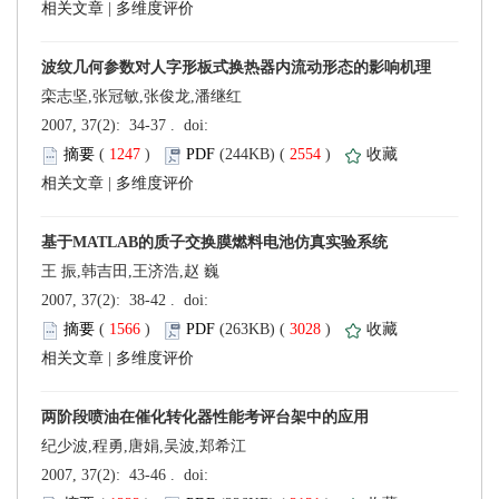
 |
栾志坚,张冠敏,张俊龙,潘继红
 (
 )
 2554
)
 |
王 振,韩吉田,王济浩,赵 巍
 (
 )
 3028
)
 |
纪少波,程勇,唐娟,吴波,郑希江