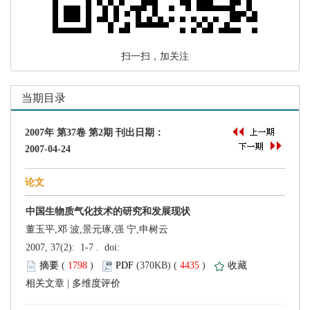
 扫一扫，加关注
董玉平,邓 波,景元琢,强 宁,申树云
 (
 )
 4435
)
 |