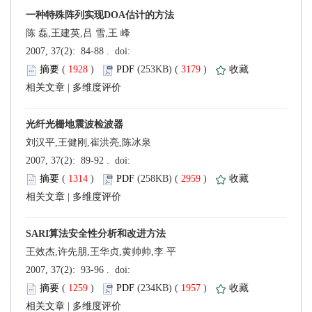
陈 磊,王建英,吕 雪,王 峰
 (
 )
 3179
)
 |
刘汉平,王健刚,崔洪亮,陈冰泉
 (
 )
 2959
)
 |
王效杰,许先朋,王华贞,黄帅帅,李 平
 (
 )
 1957
)
 |