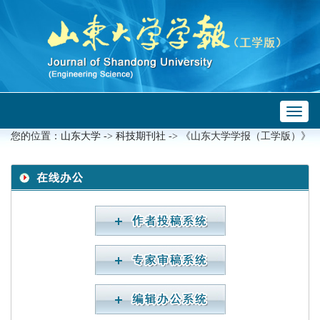
Toggl
 ->