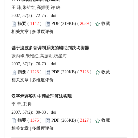
王 玮,朱维红,高振明,许 峰
 (
 )
 2059
)
 |
张丙峰,朱维红,高振明,杨星海
 (
 )
 2123
)
 |
李 莹,宋 刚
 (
 )
 3127
)
 |