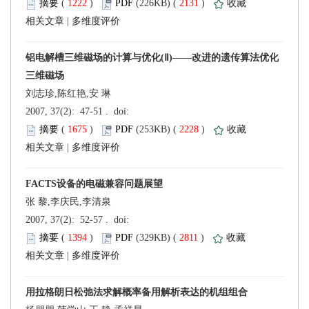
 (
 )
 2131
)
 |
刘志珍,陈红艳,安 琳
 (
 )
 2228
)
 |
张 黎,李庆民,李清泉
 (
 )
 2811
)
 |