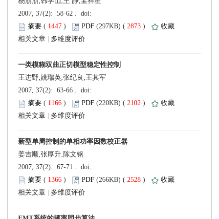
杨朋朋,韩学山,王 静,孟祥星
 (
 )
 2873
)
 |
王进野,姚瑞英,张纪良,王其军
 (
 )
 2102
)
 |
姜吉顺,张厚升,陈文钢
 (
 )
 2528
)
 |