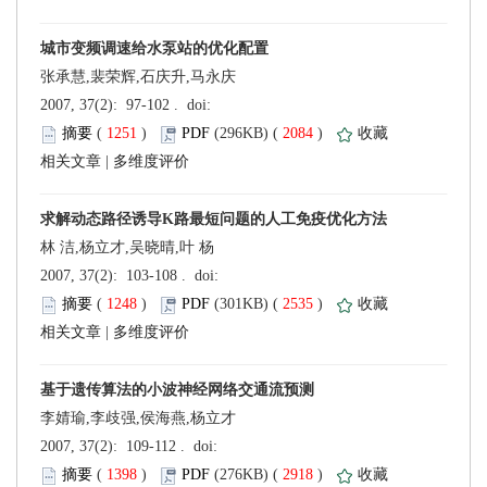
张承慧,裴荣辉,石庆升,马永庆
 (
 )
 2084
)
 |
林 洁,杨立才,吴晓晴,叶 杨
 (
 )
 2535
)
 |
李婧瑜,李歧强,侯海燕,杨立才
 (
 )
 2918
)