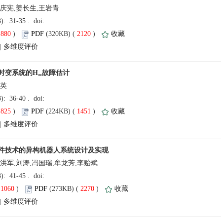
吴庆宪,姜长生,王岩青
(
 )
 2120
)
 |
麦英
(
 )
 1451
)
 |
洪军,刘涛,冯国瑞,牟龙芳,李贻斌
(
 )
 2270
)
 |