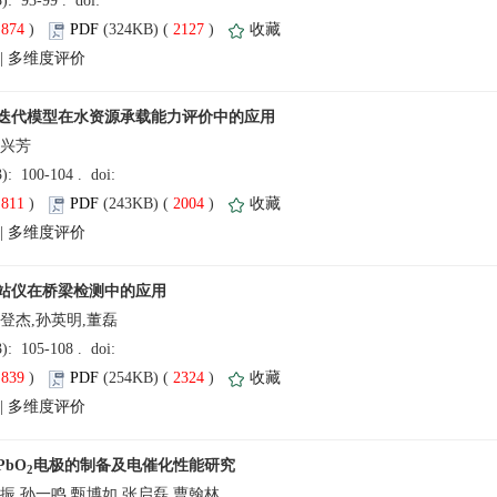
(
 )
 2127
)
 |
刘兴芳
(
 )
 2004
)
 |
登杰,孙英明,董磊
(
 )
 2324
)
 |
振,孙一鸣,甄博如,张启磊,曹翰林