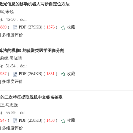
斌,宋锐
(
 )
 1376
)
 |
赵莉娜,吴晓晴
(
 )
 1851
)
 |
谊正,马志强
(
 )
 1438
)
 |