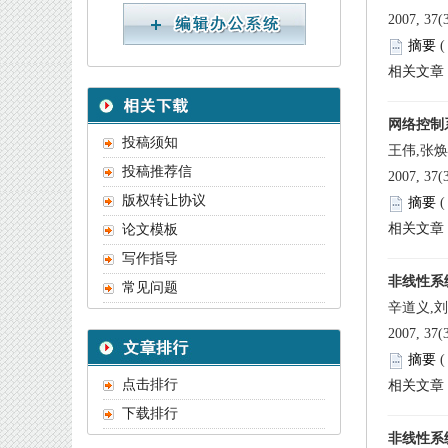
 
王伟,张
 
辛道义,
 