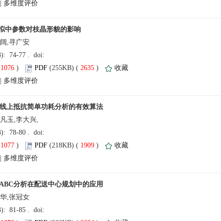
 |
玉阔,寻广安
(
 )
 2635
)
 |
凡玉,李大兴,
(
 )
 1909
)
 |
耀华,张冠女