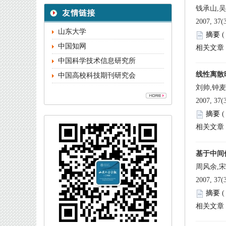
钱承山,
 
中国高校科技期刊研究会
刘帅,钟
 
周风余,宋
 