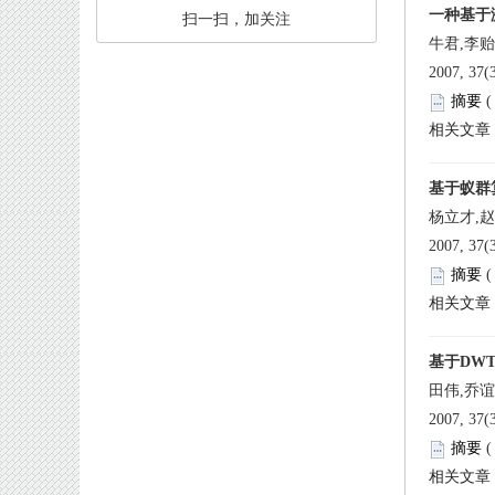
 扫一扫，加关注
牛君,李贻
 
杨立才,
 
田伟,乔
 