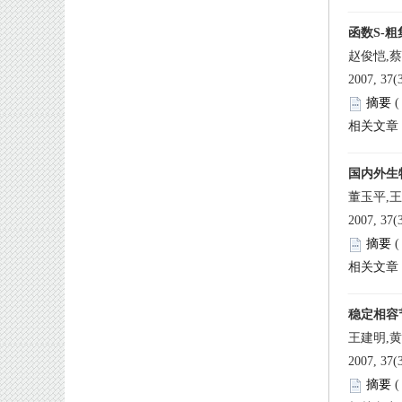
赵俊恺,蔡
 
董玉平,王
 
王建明,
 