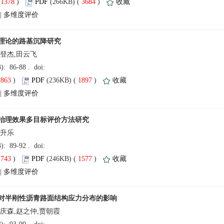
(
 )
 3684
)
 |
王登杰,田云飞
(
 )
 1897
)
 |
曹升乐
(
 )
 1577
)
 |
商庆森,赵之仲,贾朝霞