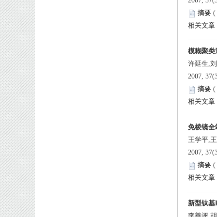
 
许延生,
 
王学平,王
 
李善评,胡