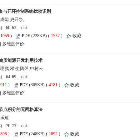
成闻,史开泉,
(
 )
 1537
)
 |
理鹏,邓波,陆萍,申树云
(
 )
 4181
)
 |
黄乐建
(
 )
 1892
)