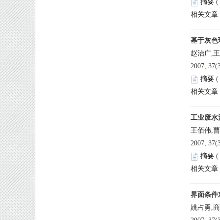
 
赵治广,
 
王佰伟,
 
姚占勇,