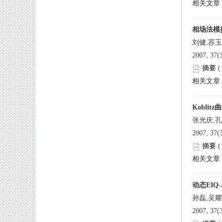
刘健,苏
 
张光庆,孔
 
孙磊,吴