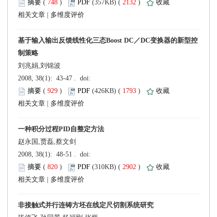
 (
 )
 2132
)
 |
刘兆娟,刘锦波
 (
 )
 1793
)
 |
赵永国,贾磊,蔡文剑
 (
 )
 2902
)
 |