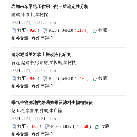
隋斌,朱维申,李树忱
 (
 )
 2184
)
 |
贾超,赵建宇,徐帮树,岳长城,李树忱
 (
 )
 2491
)
 |
赵玉晓,李善评,乔鹏,张启磊
 (
 )
 2260
)
 |