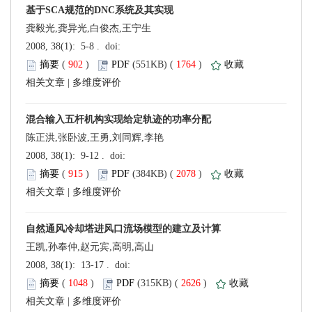
龚毅光,龚异光,白俊杰,王宁生
 (
 )
 1764
)
 |
陈正洪,张卧波,王勇,刘同辉,李艳
 (
 )
 2078
)
 |
王凯,孙奉仲,赵元宾,高明,高山
 (
 )
 2626
)
 |