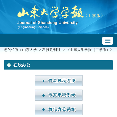
Toggl
 ->