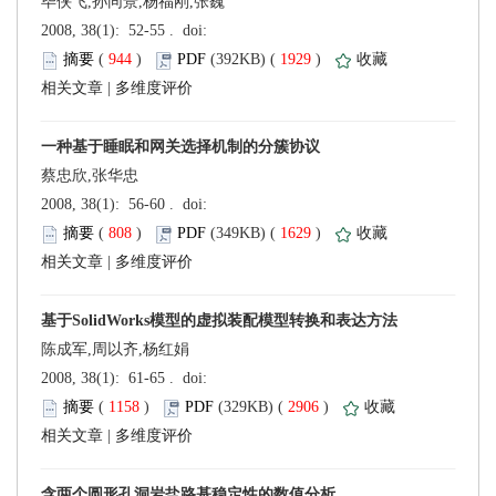
毕侠飞,孙同景,杨福刚,张巍
 (
 )
 1929
)
 |
蔡忠欣,张华忠
 (
 )
 1629
)
 |
陈成军,周以齐,杨红娟
 (
 )
 2906
)
 |