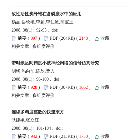
杨晶,岳钦艳,李颖,李仁波,高宝玉
 (
 )
 2148
)
 |
胡钢,冯向前,陈欣,曹力
 (
 )
 1662
)
 |
耿建艳,张立江
 (
 )
 1730
)