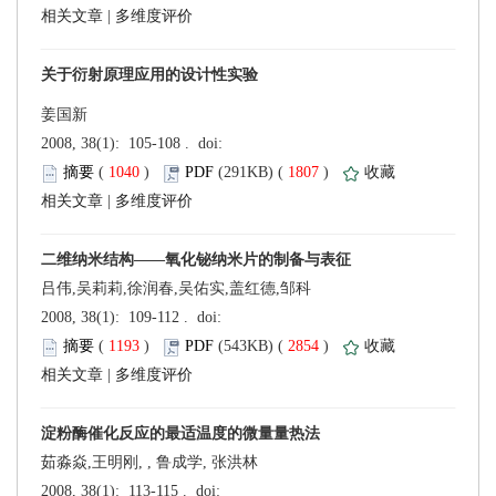
 |
姜国新
 (
 )
 1807
)
 |
吕伟,吴莉莉,徐润春,吴佑实,盖红德,邹科
 (
 )
 2854
)
 |
茹淼焱,王明刚, , 鲁成学, 张洪林