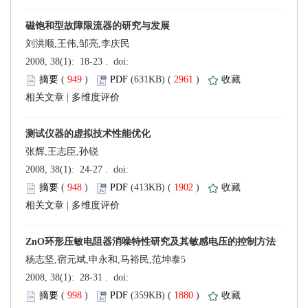
刘洪顺,王伟,邹亮,李庆民
 (
 )
 2961
)
 |
张辉,王志臣,孙锐
 (
 )
 1902
)
 |
杨志坚,宿元斌,申永和,马裕民,范坤泰5
 (
 )
 1880
)