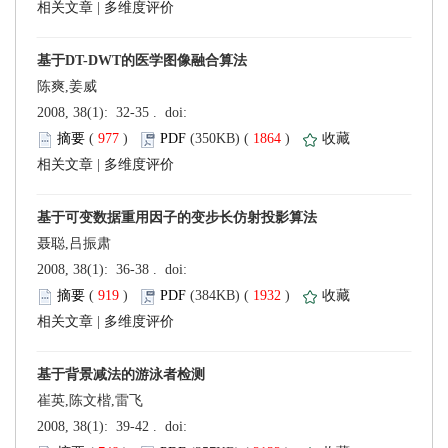
 |
陈爽,姜威
 (
 )
 1864
)
 |
聂聪,吕振肃
 (
 )
 1932
)
 |
崔英,陈文楷,雷飞