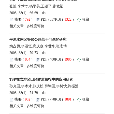
张波,李术才,杨学英,王锡平,张敦福
 (
 )
 1322
)
 |
姚占勇,李运恒,商庆森,李世华,张宏博
 (
 )
 1986
)
 |
孙克国,李术才,张庆松,薛翊国,李树忱,许振浩
 (
 )
 1891
)
 |