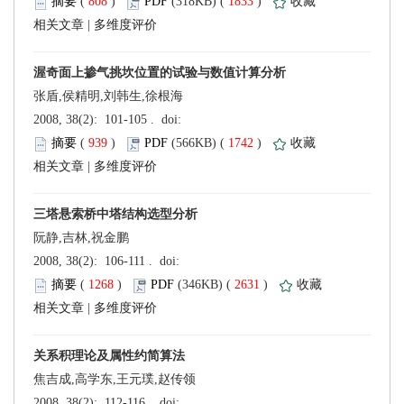
 (
 )
 1833
)
 |
张盾,侯精明,刘韩生,徐根海
 (
 )
 1742
)
 |
阮静,吉林,祝金鹏
 (
 )
 2631
)
 |
焦吉成,高学东,王元璞,赵传领