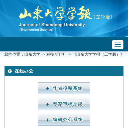
Toggl
 ->