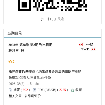
 扫一扫，加关注
朱庆军,邹增大,王新洪,曲仕尧
 (
 )
 2225
)
 |