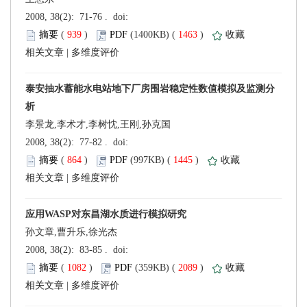
 (
 )
 1463
)
 |
李景龙,李术才,李树忱,王刚,孙克国
 (
 )
 1445
)
 |
孙文章,曹升乐,徐光杰
 (
 )
 2089
)
 |