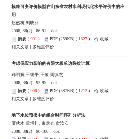
赵然杭,刘晓丽
 (
 )
 1327
)
 |
郝明辉,王锡平,王敏,周慎杰
 (
 )
 1712
)
 |
廖伙木,董增川, 束龙仓,贠汝安