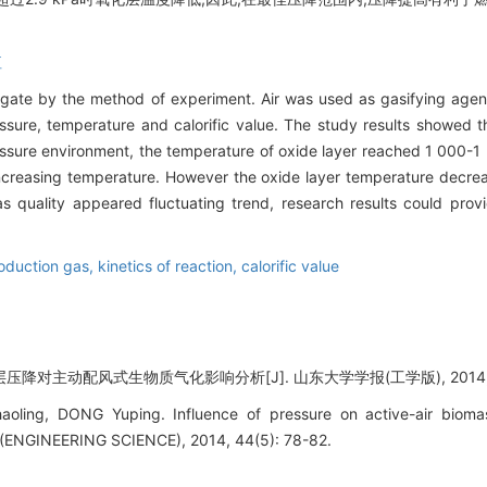
值
igate by the method of experiment. Air was used as gasifying agent
ressure, temperature and calorific value. The study results showed
pressure environment, the temperature of oxide layer reached 1 000-1
 increasing temperature. However the oxide layer temperature dec
as quality appeared fluctuating trend, research results could prov
oduction gas,
kinetics of reaction,
calorific value
压降对主动配风式生物质气化影响分析[J]. 山东大学学报(工学版), 2014, 44(
ling, DONG Yuping. Influence of pressure on active-air bioma
NGINEERING SCIENCE), 2014, 44(5): 78-82.