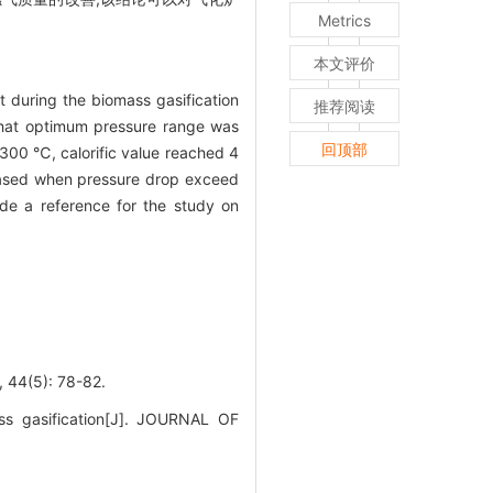
Metrics
本文评价
 during the biomass gasification
推荐阅读
 that optimum pressure range was
回顶部
 300 ℃, calorific value reached 4
reased when pressure drop exceed
ide a reference for the study on
5): 78-82.
ss gasification[J]. JOURNAL OF