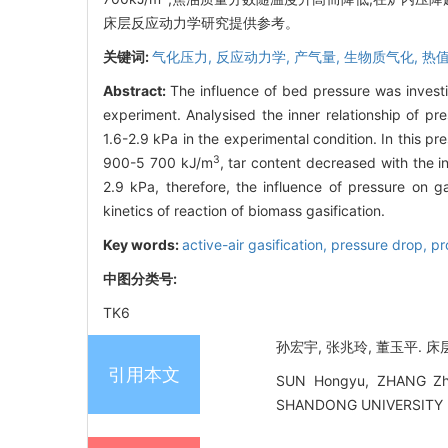
床层反应动力学研究提供参考。
关键词:
气化压力,
反应动力学,
产气量,
生物质气化,
热
Abstract:
The influence of bed pressure was invest
experiment. Analysised the inner relationship of p
1.6-2.9 kPa in the experimental condition. In this 
3
900-5 700 kJ/m
, tar content decreased with the
2.9 kPa, therefore, the influence of pressure on g
kinetics of reaction of biomass gasification.
Key words:
active-air gasification,
pressure drop,
pr
中图分类号:
TK6
孙宏宇, 张兆玲, 董玉平. 床层
引用本文
SUN Hongyu, ZHANG Zhao
SHANDONG UNIVERSITY (E