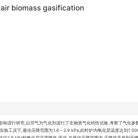
-air biomass gasification
影响进行研究,以空气为气化剂进行了生物质气化特性试验,考察了气化参
下,最佳压降范围为1.6～2.9 kPa,此时炉内氧化层温度达到1 000～1
过2.9 kPa时氧化层温度降低,因此,在最佳压降范围内,压降提高有利