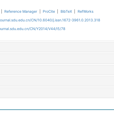
|
Reference Manager
|
ProCite
|
BibTeX
|
RefWorks
journal.sdu.edu.cn/CN/10.6040/j.issn.1672-3961.0.2013.318
journal.sdu.edu.cn/CN/Y2014/V44/I5/78