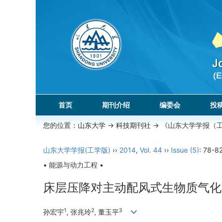
首页
期刊介绍
编委会
投
您的位置：
山东大学
->
科技期刊社
-> 《山东大学学报（
山东大学学报(工学版)
››
2014
,
Vol. 44
››
Issue (5)
: 78-82
• 能源与动力工程 •
床层压降对主动配风式生物质气化
1
2
3
孙宏宇
, 张兆玲
, 董玉平