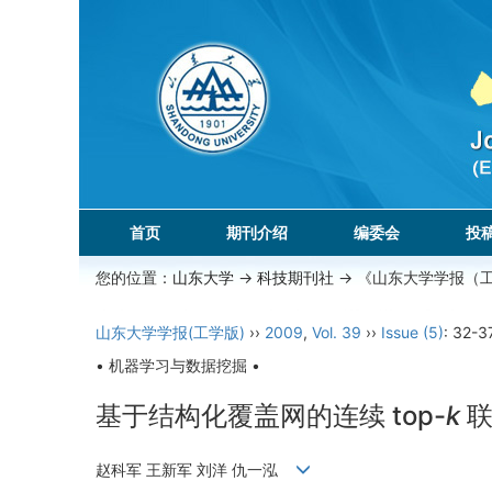
首页
期刊介绍
编委会
投
您的位置：
山东大学
->
科技期刊社
-> 《山东大学学报（
山东大学学报(工学版)
››
2009
,
Vol. 39
››
Issue (5)
: 32-37
• 机器学习与数据挖掘 •
基于结构化覆盖网的连续 top-
k
赵科军 王新军 刘洋 仇一泓