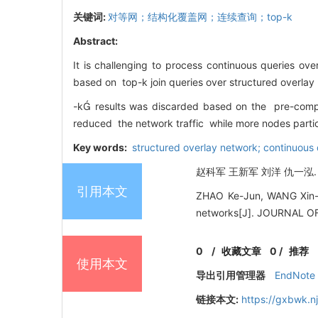
关键词:
对等网；结构化覆盖网；连续查询；top-k
Abstract:
It is challenging to process continuous queries ove
based on top-k join queries over structured overlay 
-k results was discarded based on the pre-compu
reduced the network traffic while more nodes partic
Key words:
structured overlay network; continuous
赵科军 王新军 刘洋 仇一泓.
引用本文
ZHAO Ke-Jun, WANG Xin-Ju
networks[J]. JOURNAL O
0
/
收藏文章
0
/
推荐
使用本文
导出引用管理器
EndNote
链接本文:
https://gxbwk.n