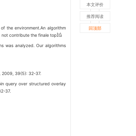
本文评价
推荐阅读
c of the environment.An algorithm
回顶部
 not contribute the finale top
ms was analyzed. Our algorithms
9, 39(5): 32-37.
n query over structured overlay
2-37.