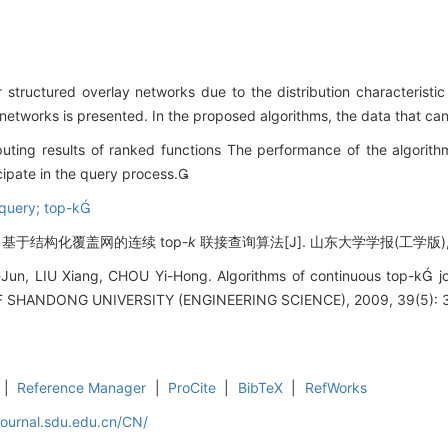
r structured overlay networks due to the distribution characteristi
networks is presented. In the proposed algorithms, the data that can
ting results of ranked functions The performance of the algorith
ipate in the query process.
 query; top-k
 基于结构化覆盖网的连续 top-
k
联接查询算法[J]. 山东大学学报(工学版), 200
n, LIU Xiang, CHOU Yi-Hong. Algorithms of continuous top-k joi
F SHANDONG UNIVERSITY (ENGINEERING SCIENCE), 2009, 39(5): 3
|
Reference Manager
|
ProCite
|
BibTeX
|
RefWorks
journal.sdu.edu.cn/CN/