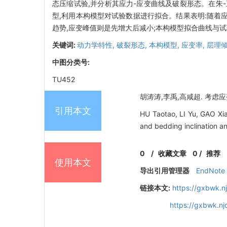
态压缩试验,并分析其应力-应变曲线及破裂形态。在朱
型,利用本构模型对试验数据进行拟合。结果表明:随着
趋势,应变峰值则是先增大后减小;本构模型拟合曲线与
关键词:
动力学特性,
破裂形态,
本构模型,
应变率,
层理
中图分类号:
TU452
胡涛涛,李禹,高咸超. 考虑应变
引用本文
HU Taotao, LI Yu, GAO Xia
and bedding inclination a
0
/
收藏文章
0
/
推荐
使用本文
导出引用管理器
EndNote
链接本文:
https://gxbwk.n
https://gxbwk.n