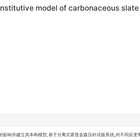
stitutive model of carbonaceous slate 
的影响并建立其本构模型,基于分离式霍普金森压杆试验系统,对不同应变