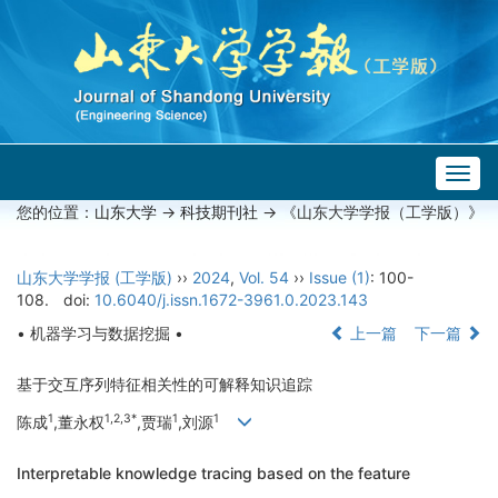
Togg
navig
您的位置：
山东大学
->
科技期刊社
-> 《山东大学学报（工学版）》
山东大学学报 (工学版)
››
2024
,
Vol. 54
››
Issue (1)
: 100-
108.
doi:
10.6040/j.issn.1672-3961.0.2023.143
• 机器学习与数据挖掘 •
上一篇
下一篇
基于交互序列特征相关性的可解释知识追踪
1
1,2,3*
1
1
陈成
,董永权
,贾瑞
,刘源
Interpretable knowledge tracing based on the feature