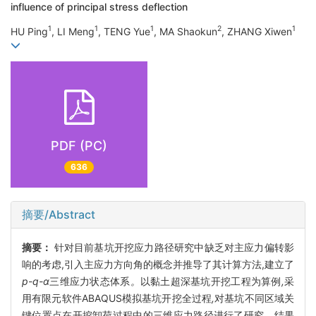
influence of principal stress deflection
1
1
1
2
1
HU Ping
, LI Meng
, TENG Yue
, MA Shaokun
, ZHANG Xiwen
PDF (PC)
636
摘要/Abstract
摘要：
针对目前基坑开挖应力路径研究中缺乏对主应力偏转影
响的考虑,引入主应力方向角的概念并推导了其计算方法,建立了
p-q-α
三维应力状态体系
。
以黏土超深基坑开挖工程为算例
,
采
用有限元软件ABAQUS模拟基坑开挖全过程
,
对基坑不同区域关
键位置点在开挖卸荷过程中的三维应力路径进行了研究
。
结果