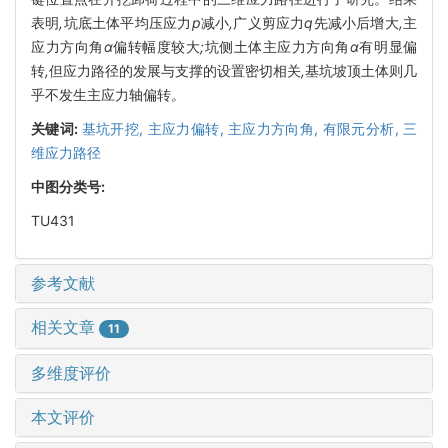
表明
,
坑底土体平均压应力
p
减小
,
广义剪应力
q
先减小后增大
,
主
应力方向角
α
偏转幅度较大
;
坑侧土体主应力方向角
α
有明显偏
转
,
但应力路径的发展与支撑的设置密切相关
,
基坑坡顶土体则几
乎不发生主应力轴偏转
。
关键词:
基坑开挖,
主应力偏转,
主应力方向角,
有限元分析,
三
维应力路径
中图分类号:
TU431
参考文献
相关文章
11
多维度评价
本文评价