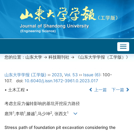
Togg
navig
您的位置：
山东大学
->
科技期刊社
-> 《山东大学学报（工学版）》
山东大学学报 (工学版)
››
2023
,
Vol. 53
››
Issue (6)
: 100-
107.
doi:
10.6040/j.issn.1672-3961.0.2023.017
• 土木工程 •
上一篇
下一篇
考虑主应力偏转影响的基坑开挖应力路径
1
1
1
2
1
扈萍
,李萌
,滕越
,马少坤
, 张西文
Stress path of foundation pit excavation considering the