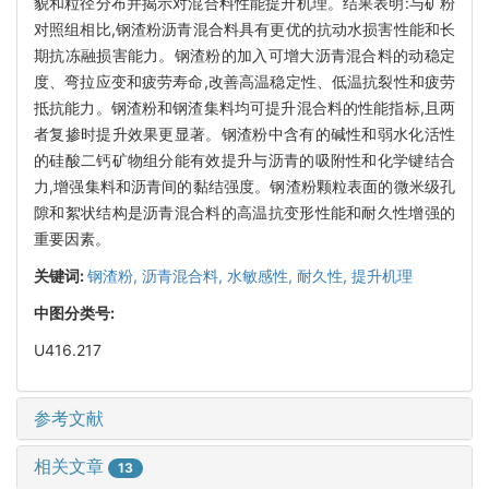
貌和粒径分布并揭示对混合料性能提升机理。结果表明:与矿粉
对照组相比,钢渣粉沥青混合料具有更优的抗动水损害性能和长
期抗冻融损害能力。钢渣粉的加入可增大沥青混合料的动稳定
度、弯拉应变和疲劳寿命,改善高温稳定性、低温抗裂性和疲劳
抵抗能力。钢渣粉和钢渣集料均可提升混合料的性能指标,且两
者复掺时提升效果更显著。钢渣粉中含有的碱性和弱水化活性
的硅酸二钙矿物组分能有效提升与沥青的吸附性和化学键结合
力,增强集料和沥青间的黏结强度。钢渣粉颗粒表面的微米级孔
隙和絮状结构是沥青混合料的高温抗变形性能和耐久性增强的
重要因素。
关键词:
钢渣粉,
沥青混合料,
水敏感性,
耐久性,
提升机理
中图分类号:
U416.217
参考文献
相关文章
13