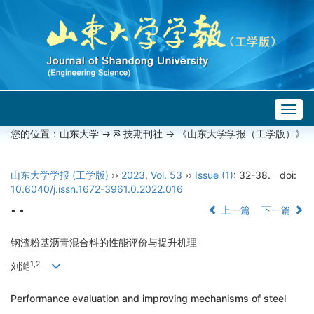
Togg
navig
您的位置：
山东大学
->
科技期刊社
-> 《山东大学学报（工学版）》
山东大学学报 (工学版)
››
2023
,
Vol. 53
››
Issue (1)
: 32-38.
doi:
10.6040/j.issn.1672-3961.0.2022.016
• •
上一篇
下一篇
钢渣粉基沥青混合料的性能评价与提升机理
1,2
刘澔
Performance evaluation and improving mechanisms of steel