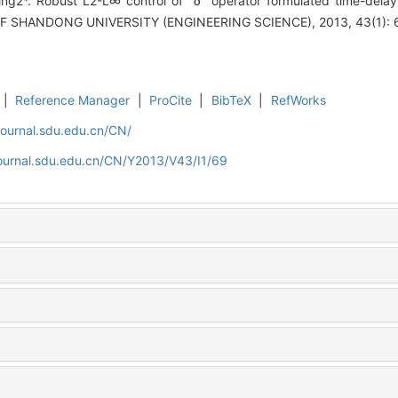
ng2*. Robust L2-L∞ control of δ operator formulated time-delay 
 OF SHANDONG UNIVERSITY (ENGINEERING SCIENCE), 2013, 43(1): 
|
Reference Manager
|
ProCite
|
BibTeX
|
RefWorks
journal.sdu.edu.cn/CN/
journal.sdu.edu.cn/CN/Y2013/V43/I1/69