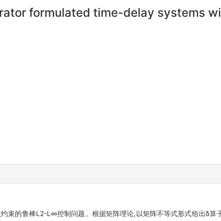
ator formulated time-delay systems wit
约束的鲁棒L2-L∞控制问题。根据矩阵理论,以矩阵不等式形式给出δ