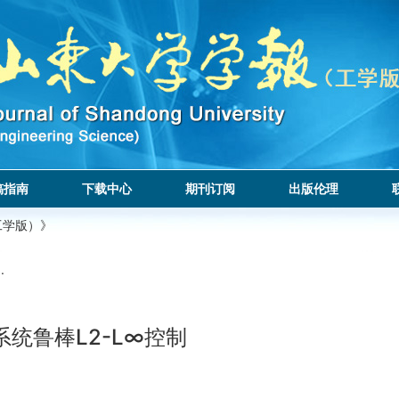
稿指南
下载中心
期刊订阅
出版伦理
工学版）》
.
统鲁棒L2-L∞控制