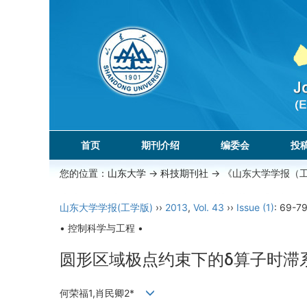
首页
期刊介绍
编委会
投
您的位置：
山东大学
->
科技期刊社
-> 《山东大学学报（
山东大学学报(工学版)
››
2013
,
Vol. 43
››
Issue (1)
: 69-79
• 控制科学与工程 •
圆形区域极点约束下的δ算子时滞系
何荣福1,肖民卿2*