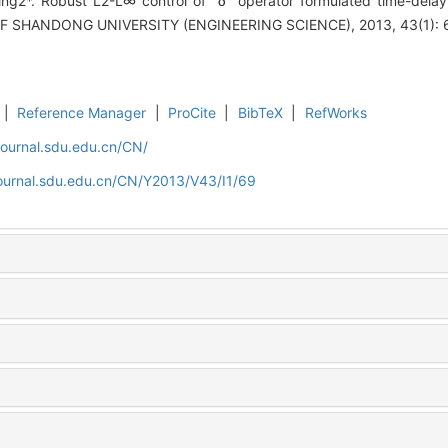
ng2*. Robust L2-L∞ control of δ operator formulated time-delay 
 OF SHANDONG UNIVERSITY (ENGINEERING SCIENCE), 2013, 43(1): 
|
Reference Manager
|
ProCite
|
BibTeX
|
RefWorks
journal.sdu.edu.cn/CN/
journal.sdu.edu.cn/CN/Y2013/V43/I1/69