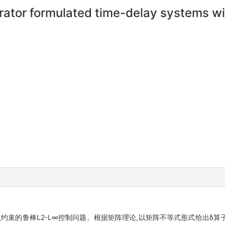
ator formulated time-delay systems wit
约束的鲁棒L2-L∞控制问题。根据矩阵理论,以矩阵不等式形式给出δ