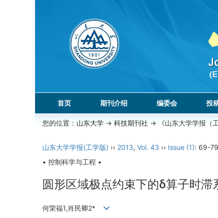
首页
期刊介绍
编委会
投
您的位置：
山东大学
->
科技期刊社
-> 《山东大学学报（
山东大学学报(工学版)
››
2013
,
Vol. 43
››
Issue (1)
: 69-79
• 控制科学与工程 •
圆形区域极点约束下的δ算子时滞系
何荣福1,肖民卿2*