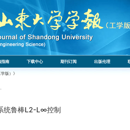
稿指南
下载中心
期刊订阅
出版伦理
工学版）》
.
统鲁棒L2-L∞控制