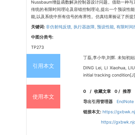
Nussbaum增益函数解决控制器设计问题。借助一
传统的有限时间理论及容错控制理论,提出一个预设性
能,以及系统中所有信号的有界性。仿真结果验证了所提
关键词:
非仿射纯反馈,
执行器故障,
预设性能,
有限时间
中图分类号:
TP273
丁磊,李小华,刘辉. 未知初始跟
引用本文
DING Lei, LI Xiaohua, LIU
initial tracking condition
0
/
收藏文章
0
/
推荐
使用本文
导出引用管理器
EndNote
链接本文:
https://gxbwk.n
https://gxbwk.n