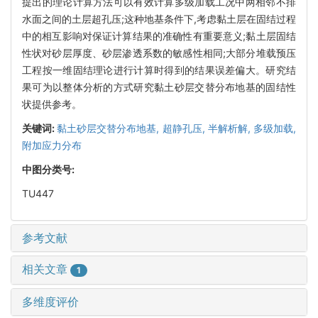
提出的理论计算方法可以有效计算多级加载工况中两相邻不排
水面之间的土层超孔压;这种地基条件下,考虑黏土层在固结过程
中的相互影响对保证计算结果的准确性有重要意义;黏土层固结
性状对砂层厚度、砂层渗透系数的敏感性相同;大部分堆载预压
工程按一维固结理论进行计算时得到的结果误差偏大。研究结
果可为以整体分析的方式研究黏土砂层交替分布地基的固结性
状提供参考。
关键词:
黏土砂层交替分布地基,
超静孔压,
半解析解,
多级加载,
附加应力分布
中图分类号:
TU447
参考文献
相关文章
1
多维度评价