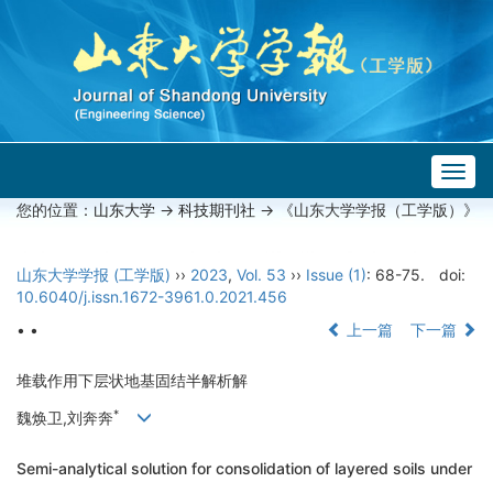
Togg
navig
您的位置：
山东大学
->
科技期刊社
-> 《山东大学学报（工学版）》
山东大学学报 (工学版)
››
2023
,
Vol. 53
››
Issue (1)
: 68-75.
doi:
10.6040/j.issn.1672-3961.0.2021.456
• •
上一篇
下一篇
堆载作用下层状地基固结半解析解
*
魏焕卫,刘奔奔
Semi-analytical solution for consolidation of layered soils under