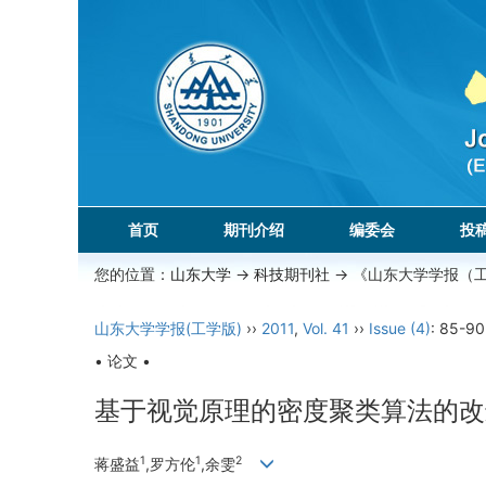
首页
期刊介绍
编委会
投
您的位置：
山东大学
->
科技期刊社
-> 《山东大学学报（
山东大学学报(工学版)
››
2011
,
Vol. 41
››
Issue (4)
: 85-90
• 论文 •
基于视觉原理的密度聚类算法的改
1
1
2
蒋盛益
,罗方伦
,余雯