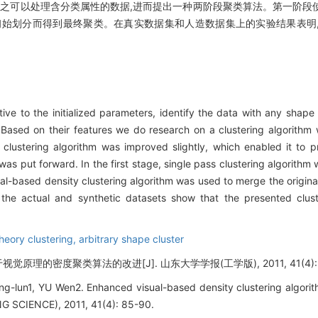
使之可以处理含分类属性的数据,进而提出一种两阶段聚类算法。第一阶段
初始划分而得到最终聚类。在真实数据集和人造数据集上的实验结果表明
tive to the initialized parameters, identify the data with any shape
t. Based on their features we do research on a clustering algorith
ty clustering algorithm was improved slightly, which enabled it to 
 was put forward. In the first stage, single pass clustering algorith
ual-based density clustering algorithm was used to merge the original 
h the actual and synthetic datasets show that the presented clust
theory clustering,
arbitrary shape cluster
视觉原理的密度聚类算法的改进[J]. 山东大学学报(工学版), 2011, 41(4): 
ng-lun1, YU Wen2. Enhanced visual-based density clustering alg
 SCIENCE), 2011, 41(4): 85-90.