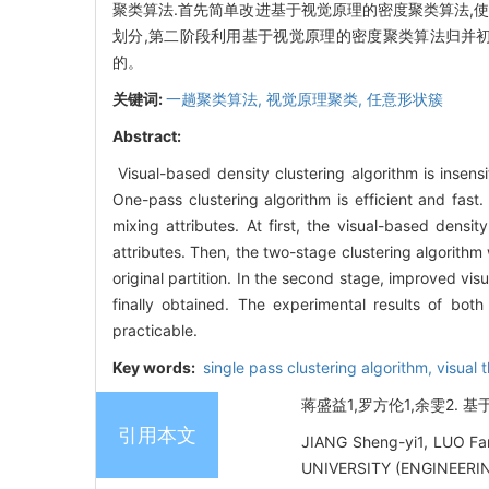
聚类算法.首先简单改进基于视觉原理的密度聚类算法,
划分,第二阶段利用基于视觉原理的密度聚类算法归并
的。
关键词:
一趟聚类算法,
视觉原理聚类,
任意形状簇
Abstract:
Visual-based density clustering algorithm is insensi
One-pass clustering algorithm is efficient and fas
mixing attributes. At first, the visual-based densi
attributes. Then, the two-stage clustering algorithm
original partition. In the second stage, improved vis
finally obtained. The experimental results of bot
practicable.
Key words:
single pass clustering algorithm,
visual 
蒋盛益1,罗方伦1,余雯2. 基于
引用本文
JIANG Sheng-yi1, LUO Fa
UNIVERSITY (ENGINEERING