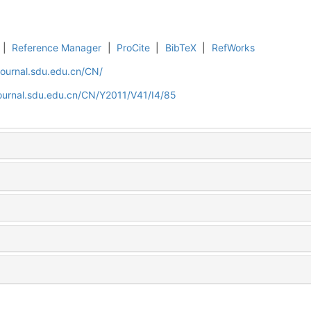
|
Reference Manager
|
ProCite
|
BibTeX
|
RefWorks
journal.sdu.edu.cn/CN/
journal.sdu.edu.cn/CN/Y2011/V41/I4/85