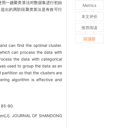
使用一趟聚类算法对数据集进行初始
Metrics
,提出的两阶段聚类算法是有效可行
本文评价
推荐阅读
回顶部
 and can find the optimal cluster.
m which can process the data with
process the data with categorical
m was used to group the data as an
partition so that the clusters are
ering algorithm is effective and
85-90.
orithm[J]. JOURNAL OF SHANDONG