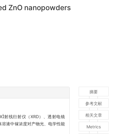
oped ZnO nanopowders
摘要
参考文献
相关文章
X射线衍射仪（XRD）、透射电镜
驱体溶液中镓浓度对产物光、电学性能
Metrics