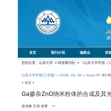
首页
期刊介绍
编委会
投
您的位置：
山东大学
->
科技期刊社
-> 《山东大学学报（
山东大学学报(工学版)
››
2008
,
Vol. 38
››
Issue (6)
: 82-8
• 论文 •
Ga掺杂ZnO纳米粉体的合成及其
徐润春 吕伟 徐青