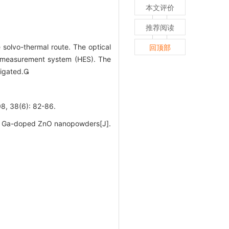
本文评价
推荐阅读
solvo-thermal route. The optical
回顶部
t measurement system (HES). The
tigated.
(6): 82-86.
 of Ga-doped ZnO nanopowders[J].