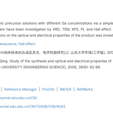
recursor solutions with different Ga concentrations via a simple 
wders have been investigated by XRD, TEM, XPS, PL and Hall effec
ions on the optical and electrical properties of the product was inves
escence; Hall effect
nO纳米粉体的合成及其光、电学性能研究[J]. 山东大学学报(工学版), 2008, 38
ng. Study of the synthesis and optical and electrical properties
NIVERSITY (ENGINEERING SCIENCE), 2008, 38(6): 82-86.
|
Reference Manager
|
ProCite
|
BibTeX
|
RefWorks
journal.sdu.edu.cn/CN/
journal.sdu.edu.cn/CN/Y2008/V38/I6/82