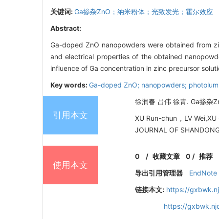
关键词:
Ga掺杂ZnO；纳米粉体；光致发光；霍尔效应
Abstract:
Ga-doped ZnO nanopowders were obtained from zinc p
and electrical properties of the obtained nanopo
influence of Ga concentration in zinc precursor solut
Key words:
Ga-doped ZnO; nanopowders; photolumin
徐润春 吕伟 徐青. Ga掺杂Z
引用本文
XU Run-chun，LV Wei,XU Qi
JOURNAL OF SHANDONG U
0
/
收藏文章
0
/
推荐
使用本文
导出引用管理器
EndNote
链接本文:
https://gxbwk.n
https://gxbwk.n