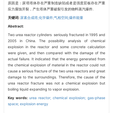
原因是：尿塔塔体存在严重制造缺陷或者是强度层板存在严重
应力腐蚀开裂，产生塔体严重破裂引发的物料蒸汽爆炸.
关键词:
尿素合成塔;化学爆炸;气相空间;爆炸能量
Abstract:
Two urea reactor cylinders seriously fractured in 1995 and
2005 in China. The possibility analysis of chemical
explosion in the reactor and some concrete calculation
were given, and then compared with the damage of the
actual failure. It indicated that the energy generated from
the chemical explosion of material in the reactor could not
cause a serious fracture of the two urea reactors and great
damage to the surroundings. Therefore, the cause of the
urea reactor fracture was not a chemical explosion but
boiling liquid expanding to vapor explosion.
Key words:
urea reactor; chemical explosion; gas-phase
space; explosion energy