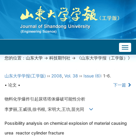
Togg
navig
您的位置：
山东大学
->
科技期刊社
-> 《山东大学学报（工学版）》
山东大学学报(工学版)
››
2008
,
Vol. 38
››
Issue (6)
: 1-6.
• 论文 •
下一篇
物料化学爆炸引起尿塔塔体爆破可能性分析
李梦丽,王威强,徐书根, 宋明大,王功,苗光同
Possibility analysis on chemical explosion of material causing
urea reactor cylinder fracture