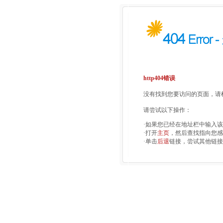
http404错误
没有找到您要访问的页面，请检
请尝试以下操作：
·如果您已经在地址栏中输入
·打开
主页
，然后查找指向您感
·单击
后退
链接，尝试其他链接