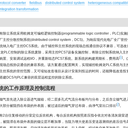
rotocol converter
fieldbus
distributed control system
heterogeneous compatibl
integration transformation
除尘系统采用欧姆龙可编程逻辑控制器(programmable logic controller，PLC
控分散控制系统(distributed control system，DCS)。为响应现代化电厂全
统纳入电厂主控DCS系统。由于辅控和主控系统的现场总线通信协议不兼容，可选改
欧姆龙PLC控制的除尘系统废除，采用主控PCS7设备实施控制，将除尘控制系统纳入主控
1
[
]
购置、安装调试远程I/O，并重新组态PCS7系统。新系统的构建周期长，费用高
。
现场总线协议通信的兼容系统。该方案通过配置网关，实现辅控欧姆龙PLC系统与主控
主控系统的管控范围，又可缩短改造项目从设计安装到投运的时间，还能降低改造投资。
搭建DCS与PLC兼容的双层远程监控的除尘系统。
系统的工作原理及控制流程
烟气首先进入除尘器进气烟箱，经二层多孔式气流分布板均匀分布，之后含尘烟气进
2
[
]
大部分被阻挡在布袋的外表面，被过滤后的烟气穿过布袋，由净气室出口排出
。
有2台往复移动的分室定位反吹机构，每台反吹机构按照差压指令依次对各清灰袋室
，被阻滞在布袋外表面的烟尘层不断加厚，当阻力增大使差压变送器测得的差压信号