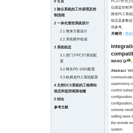
PCS7作为
0 引言
位级监控程序连续
1 除尘系统的工作原理及控
姆龙PLC系
制流程
组态及参数设
2 一体化管控系统设计
供参考。
2.1 整体方案设计
关键词
：
协议
2.2 系统硬件组成
Integrat
3 系统组态
compati
3.1 西门子PCS7系统配
置
WANG Qi
,
3.2 网关PD-100S配置
Abstract
: Wi
3.3 欧姆龙PLC系统配置
communication
supervisory c
4 主控DCS系统的工程师站
control subs
组态和监控画面创建
configuration
5 结论
configuration
参考文献
scheme neede
setting were 
the remote mo
system.