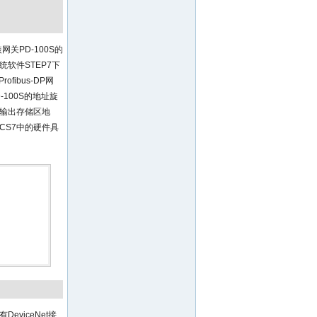
关PD-100S的
统软件STEP7下
ibus-DP网
D-100S的地址旋
、输出存储区地
CS7中的硬件具
eviceNet接