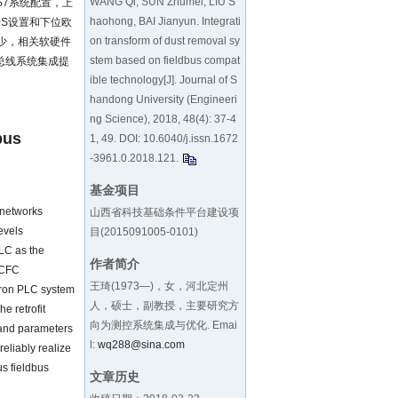
WANG Qi, SUN Zhumei, LIU S
S7系统配置，上
haohong, BAI Jianyun. Integrati
100S设置和下位欧
on transform of dust removal sy
少，相关软硬件
stem based on fieldbus compat
总线系统集成提
ible technology[J]. Journal of S
handong University (Engineeri
ng Science), 2018, 48(4): 37-4
bus
1, 49. DOI:
10.6040/j.issn.1672
-3961.0.2018.121
.
基金项目
 networks
山西省科技基础条件平台建设项
evels
目(2015091005-0101)
LC as the
作者简介
 CFC
王琦(1973—)，女，河北定州
mron PLC system
人，硕士，副教授，主要研究方
e retrofit
向为测控系统集成与优化. Emai
and parameters
l:
wq288@sina.com
reliably realize
us fieldbus
文章历史