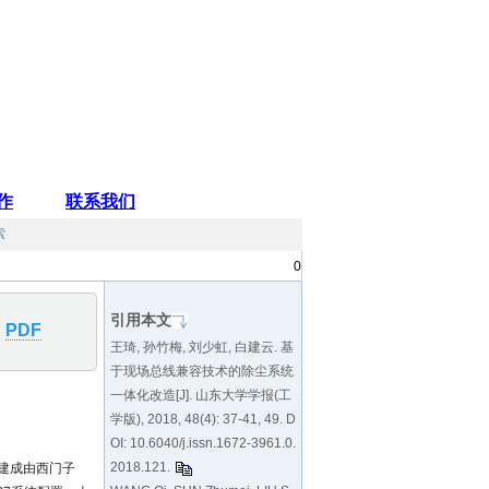
索
0
引用本文
PDF
王琦, 孙竹梅, 刘少虹, 白建云. 基
于现场总线兼容技术的除尘系统
一体化改造[J]. 山东大学学报(工
学版), 2018, 48(4): 37-41, 49. D
OI:
10.6040/j.issn.1672-3961.0.
2018.121
.
，建成由西门子