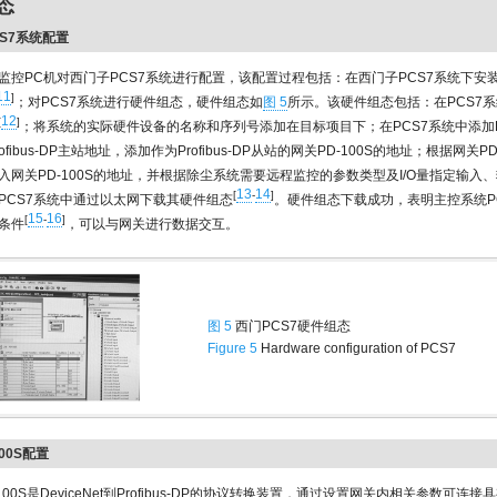
态
CS7系统配置
监控PC机对西门子PCS7系统进行配置，该配置过程包括：在西门子PCS7系统下安装网
11
]
；对PCS7系统进行硬件组态，硬件组态如
图 5
所示。该硬件组态包括：在PCS7系
12
[
]
；将系统的实际硬件设备的名称和序列号添加在目标项目下；在PCS7系统中添加Prof
fibus-DP主站地址，添加作为Profibus-DP从站的网关PD-100S的地址；根据网关P
入网关PD-100S的地址，并根据除尘系统需要远程监控的参数类型及I/O量指定输入
13
14
[
-
]
PCS7系统中通过以太网下载其硬件组态
。硬件组态下载成功，表明主控系统P
15
16
[
-
]
条件
，可以与网关进行数据交互。
图 5
西门PCS7硬件组态
Figure 5
Hardware configuration of PCS7
100S配置
100S是DeviceNet到Profibus-DP的协议转换装置，通过设置网关内相关参数可连接具有D