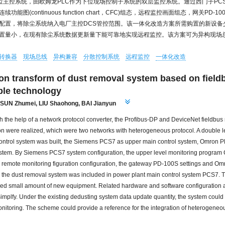
上位主控系统，由欧姆龙PLC作为下位现场控制子系统的双层监控系统。通过西门子PC
功能图(continuous function chart，CFC)组态，远程监控画面组态，网关PD-
统配置，将除尘系统纳入电厂主控DCS管控范围。该一体化改造方案所需购置的新设备
置量小，在现有除尘系统数据更新量下能可靠地实现远程监控。该方案可为异构现场
转换器
现场总线
异构兼容
分散控制系统
远程监控
一体化改造
ion transform of dust removal system based on field
ble technology
SUN Zhumei
,
LIU Shaohong
,
BAI Jianyun
th the help of a network protocol converter, the Profibus-DP and DeviceNet fieldbus
 were realized, which were two networks with heterogeneous protocol. A double l
ontrol system was built, the Siemens PCS7 as upper main control system, Omron P
ystem. By Siemens PCS7 system configuration, the upper level monitoring program
, remote monitoring figuration configuration, the gateway PD-100S settings and O
, the dust removal system was included in power plant main control system PCS7. Th
d small amount of new equipment. Related hardware and software configuration 
simplfy. Under the existing dedusting system data update quantity, the system could 
nitoring. The scheme could provide a reference for the integration of heterogeneo