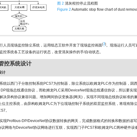
图 2
清灰程控停止流程图
Figure 2
Automatic stop flow chart of dust remova
3
[
]
行人员现场监控除尘系统，运用组态王软件开发了现场监控画面
。现场运行人员可
监控系统各工艺设备的运行状态，改变清灰操作的手/自动状态。
化管控系统设计
设计
系统以西门子分散控制系统PCS7为控制器，除尘系统以欧姆龙PLC作为控制器，因西
bus- DP现场总线通信协议，而欧姆龙PLC采用DeviceNet现场总线通信协议，所以要实
解决异构协议兼容问题。增加网间协议变换器(网关)，实现不同现场总线协议标准的
为上位主控系统，由异构欧姆龙PLC为下位现场控制子系统的双层监控系统，将现有除
S7。
现Profibus-DP/DeviceNet协议数据转换的网关，完成数据格式的转换和数据的读
s-DP协议网络与DeviceNet协议网络进行互联，实现西门子PCS7和欧姆龙PLC两种硬件