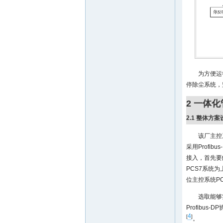
为方便运
停除尘系统，
2 一体
2.1 整体方案
该厂主控
采用Profi
接入，首先要
PCS7系统
位主控系统PC
选取能够实
Profibu
4
[
]
。