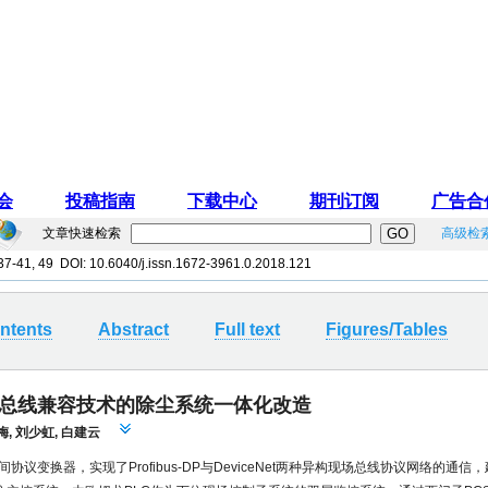
文章快速检索
高级检
 37-41, 49 DOI:
10.6040/j.issn.1672-3961.0.2018.121
ntents
Abstract
Full text
Figures/Tables
总线兼容技术的除尘系统一体化改造
梅
,
刘少虹
,
白建云
协议变换器，实现了Profibus-DP与DeviceNet两种异构现场总线协议网络的通信