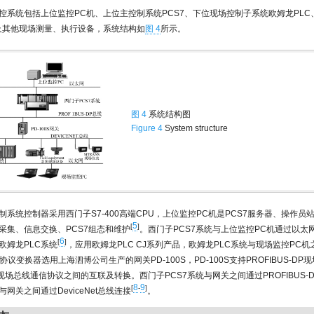
控系统包括上位监控PC机、上位主控制系统PCS7、下位现场控制子系统欧姆龙PLC
及其他现场测量、执行设备，系统结构如
图 4
所示。
图 4
系统结构图
Figure 4
System structure
制系统控制器采用西门子S7-400高端CPU，上位监控PC机是PCS7服务器、操作员
5
[
]
采集、信息交换、PCS7组态和维护
。西门子PCS7系统与上位监控PC机通过以太
6
[
]
欧姆龙PLC系统
，应用欧姆龙PLC CJ系列产品，欧姆龙PLC系统与现场监控PC
协议变换器选用上海泗博公司生产的网关PD-100S，PD-100S支持PROFIBUS-D
Net现场总线通信协议之间的互联及转换。西门子PCS7系统与网关之间通过PROFIBUS
8
9
[
-
]
与网关之间通过DeviceNet总线连接
。