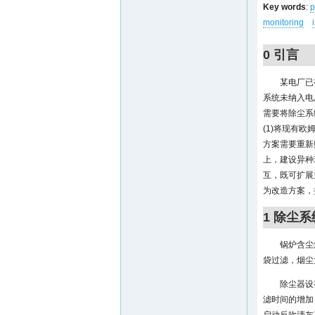
Key words
:
p
monitoring
0 引言
某电厂已有
系统未纳入电厂主
需要将除尘系
(1)将现有
方案需要重新
上，建设异种
互，既可扩展
为改造方案，
1 除尘
锅炉含尘
袋过滤，烟尘
除尘器设
滤时间的增加